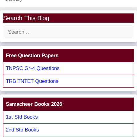
Search This Blog
Search
for:
Free Question Papers
TNPSC Gr-4 Questions
TRB TNTET Questions
Samacheer Books 2026
1st Std Books
2nd Std Books