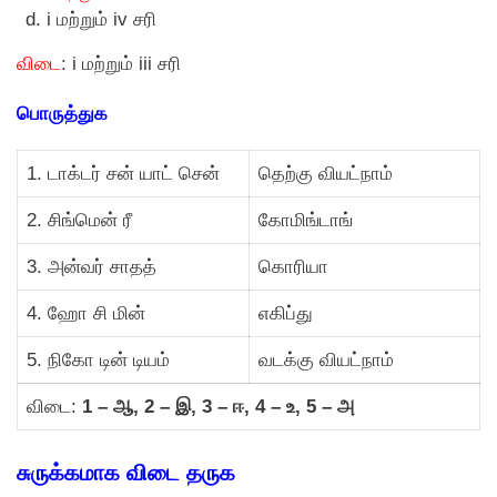
i மற்றும் iv சரி
விடை
: i மற்றும் iii சரி
பொருத்துக
1. டாக்டர் சன் யாட் சென்
தெற்கு வியட்நாம்
2. சிங்மென் ரீ
கோமிங்டாங்
3. அன்வர் சாதத்
கொரியா
4. ஹோ சி மின்
எகிப்து
5. நிகோ டின் டியம்
வடக்கு வியட்நாம்
விடை:
1 – ஆ, 2 – இ, 3 – ஈ, 4 – உ, 5 – அ
சுருக்கமாக விடை தருக