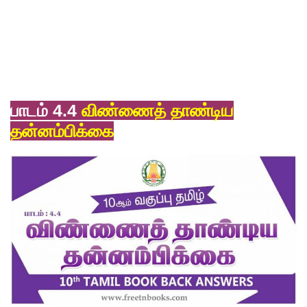
பாடம் 4.4
விண்ணைத் தாண்டிய
தன்னம்பிக்கை