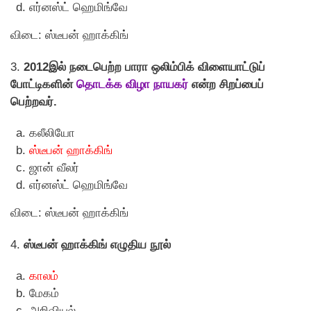
எர்னஸ்ட் ஹெமிங்வே
விடை: ஸ்டீபன் ஹாக்கிங்
3.
2012இல் நடைபெற்ற பாரா ஒலிம்பிக் விளையாட்டுப்
போட்டிகளின்
தொடக்க விழா நாயகர்
என்ற சிறப்பைப்
பெற்றவர்.
கலீலியோ
ஸ்டீபன் ஹாக்கிங்
ஜான் வீலர்
எர்னஸ்ட் ஹெமிங்வே
விடை: ஸ்டீபன் ஹாக்கிங்
4.
ஸ்டீபன் ஹாக்கிங் எழுதிய நூல்
காலம்
மேகம்
அறிவியல்