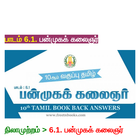
பாடம் 6.1.
பன்முகக் கலைஞர்
நிலாமுற்றம் >
6.1. பன்முகக் கலைஞர்