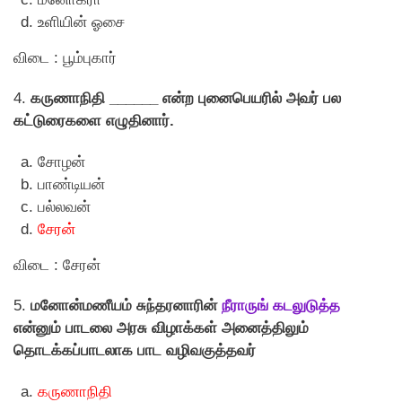
உளியின் ஓசை
விடை : பூம்புகார்
4.
கருணாநிதி ______ என்ற புனைபெயரில் அவர் பல
கட்டுரைகளை எழுதினார்.
சோழன்
பாண்டியன்
பல்லவன்
சேரன்
விடை : சேரன்
5.
மனோன்மணீயம் சுந்தரனாரின்
நீராருங் கடலுடுத்த
என்னும் பாடலை அரசு விழாக்கள் அனைத்திலும்
தொடக்கப்பாடலாக பாட வழிவகுத்தவர்
கருணாநிதி