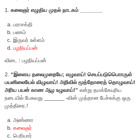
1.
கலைஞர் எழுதிய முதல் நாடகம் ________
பராசக்தி
பணம்
இருவர் உள்ளம்
பழநியப்பன்
விடை : பழநியப்பன்
2.
“இளைய தலைமுறையே; எழுவாய்! செயப்படுபொொருள்
பயனிலையேல் விழுவாய்! அறிவில் மூத்தோரைத் தொழுவாய்!
அரிய பயன் காண ஆழ உழுவாய்!”
என்று தமக்கேயுரிய
நடையில் பேசுவது _______ -வின் முத்தான பேச்சுக்கு ஒரு
முத்திரை.!
அண்ணா
கலைஞர்
பெரியார்