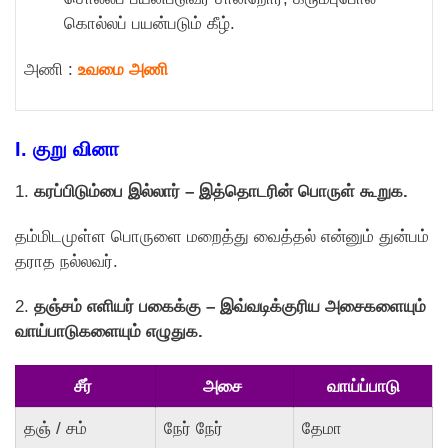
கொல்லப் பயன்படும் கீழ்.
அணி :
உவமை அணி
I.
குறு வினா
1.
கரப்பிடும்பை இல்லார் – இத்தொடரின் பொருள் கூறுக.
தம்மிடமுள்ள பொருளை மறைத்து வைத்தல் என்னும் துன்பம்
தராத நல்லவர்.
2.
தஞ்சம் எளியர் பகைக்கு – இவ்வடிக்குரிய அசைகளையும்
வாய்பாடுகளையும் எழுதுக.
சீர்
அசை
வாய்ப்பாடு
தஞ் / சம்
நேர் நேர்
தேமா