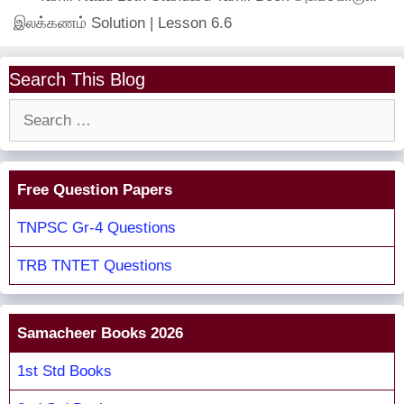
இலக்கணம் Solution | Lesson 6.6
Search This Blog
Search
for:
Free Question Papers
TNPSC Gr-4 Questions
TRB TNTET Questions
Samacheer Books 2026
1st Std Books