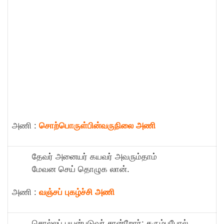
அணி :
சொற்பொருள்பின்வருநிலை அணி
தேவர் அனையர் கயவர் அவரும்தாம்
மேவன செய் தொழுக லான்.
அணி :
வஞ்சப் புகழ்ச்சி அணி
சொல்லப் பயன்படுவர் சான்றோர்; கரும்புபோல்