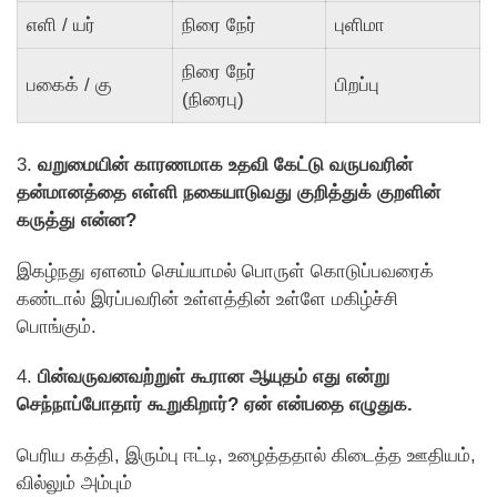
எளி / யர்
நிரை நேர்
புளிமா
நிரை நேர்
பகைக் / கு
பிறப்பு
(நிரைபு)
3.
வறுமையின் காரணமாக உதவி கேட்டு வருபவரின்
தன்மானத்தை எள்ளி நகையாடுவது குறித்துக் குறளின்
கருத்து என்ன?
இகழ்நது ஏளனம் செய்யாமல் பொருள் கொடுப்பவரைக்
கண்டால் இரப்பவரின் உள்ளத்தின் உள்ளே மகிழ்ச்சி
பொங்கும்.
4.
பின்வருவனவற்றுள் கூரான ஆயுதம் எது என்று
செந்நாப்போதார் கூறுகிறார்? ஏன் என்பதை எழுதுக.
பெரிய கத்தி, இரும்பு ஈட்டி, உழைத்ததால் கிடைத்த ஊதியம்,
வில்லும் அம்பும்