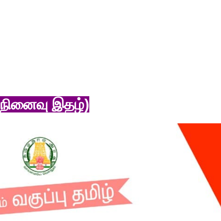
 (நினைவு இதழ்)