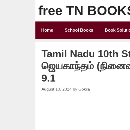
Skip
free TN BOOK
to
content
Home
School Books
Book Soluti
Tamil Nadu 10th S
ஜெயகாந்தம் (நினைவ
9.1
August 10, 2024
by
Gokila