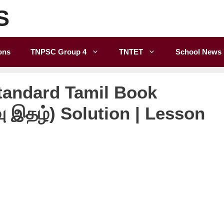
S
ons
TNPSC Group 4
TNTET
School News
tandard Tamil Book
ு இதழ்) Solution | Lesson