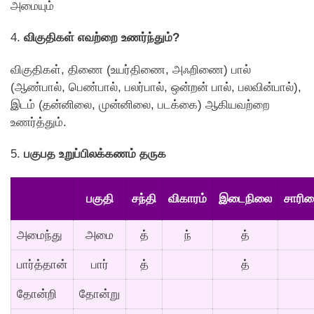
அமையும்
4.
விகுதிகள் எவற்றை உணர்ந்தும்?
விகுதிகள், திணை (உயர்திணை, அஃறிணை) பால்
(ஆண்பால், பெண்பால், பலர்பால், ஒன்றன் பால், பலவின்பால்),
இடம் (தன்னிலை, முன்னிலை, படக்கை) ஆகியவற்றை
உணர்த்தும்.
5.
பகுபத உறுப்பிலக்கணம் தருக
பகுதி
சந்தி
விகாரம்
இடைநிலை
சாரி
அமைந்து
அமை
த்
ந்
த்
பார்த்தான்
பார்
த்
த்
தோன்றி
தோன்று