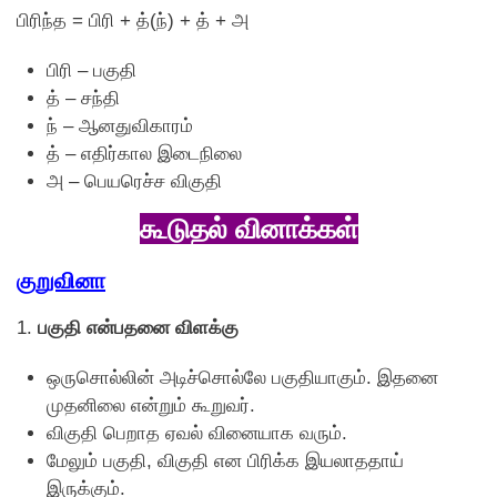
பிரிந்த = பிரி + த்(ந்) + த் + அ
பிரி – பகுதி
த் – சந்தி
ந் – ஆனதுவிகாரம்
த் – எதிர்கால இடைநிலை
அ – பெயரெச்ச விகுதி
கூடுதல் வினாக்கள்
குறுவினா
1.
பகுதி என்பதனை விளக்கு
ஒருசொல்லின் அடிச்சொல்லே பகுதியாகும். இதனை
முதனிலை என்றும் கூறுவர்.
விகுதி பெறாத ஏவல் வினையாக வரும்.
மேலும் பகுதி, விகுதி என பிரிக்க இயலாததாய்
இருக்கும்.