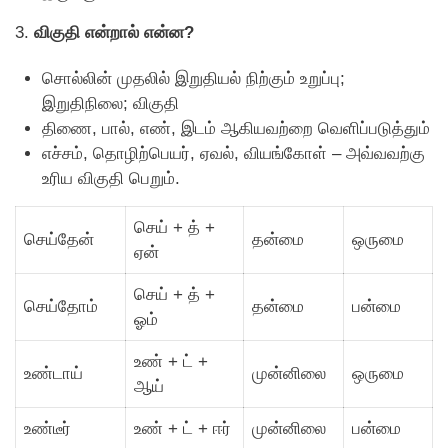
3.
விகுதி என்றால் என்ன?
சொல்லின் முதலில் இறுதியல் நிற்கும் உறுப்பு;
இறுதிநிலை; விகுதி
திணை, பால், எண், இடம் ஆகியவற்றை வெளிப்படுத்தும்
எச்சம், தொழிற்பெயர், ஏவல், வியங்கோள் – அவ்வவற்கு
உரிய விகுதி பெறும்.
செய் + த் +
செய்தேன்
தன்மை
ஒருமை
ஏன்
செய் + த் +
செய்தோம்
தன்மை
பன்மை
ஓம்
உண் + ட் +
உண்டாய்
முன்னிலை
ஒருமை
ஆய்
உண்டீர்
உண் + ட் + ஈர்
முன்னிலை
பன்மை