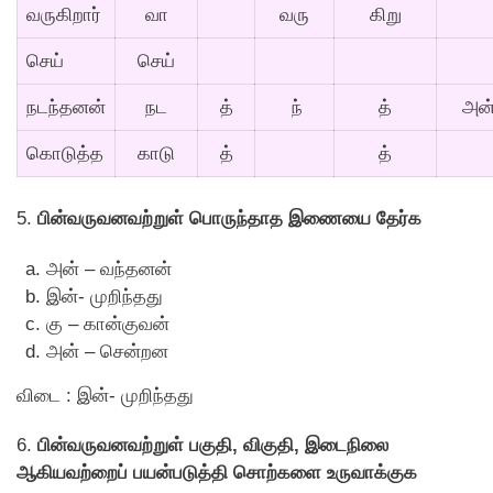
வருகிறார்
வா
வரு
கிறு
செய்
செய்
நடந்தனன்
நட
த்
ந்
த்
அன
கொடுத்த
காடு
த்
த்
5.
பின்வருவனவற்றுள் பொருந்தாத இணையை தேர்க
அன் – வந்தனன்
இன்- முறிந்தது
கு – கான்குவன்
அன் – சென்றன
விடை : இன்- முறிந்தது
6.
பின்வருவனவற்றுள் பகுதி, விகுதி, இடைநிலை
ஆகியவற்றைப் பயன்படுத்தி சொற்களை உருவாக்குக