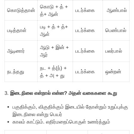
கொடு + த் +
கொடுத்தான்
படர்க்கை
ஆண்பால்
த்+ ஆன்
படி + த் + த்+
படித்தாள்
படர்க்கை
பெண்பால்
ஆள்
ஆடு + இன் +
ஆடினார்
படர்க்கை
பலர்பால்
ஆர்
நட + த்(ந்) +
நடந்தது
படர்க்கை
ஒன்றன்
த் + அ + து
3.
இடைநிலை என்றால் என்ன? அதன் வகைகளை கூறு
பகுதிக்கும், விகுதிக்கும் இடையில் தோன்றும் உறுப்புக்கு
இடைநிலை என்று பெயர்
காலம் காட்டும். எதிர்மறைப்பொருள் உணர்த்தும்