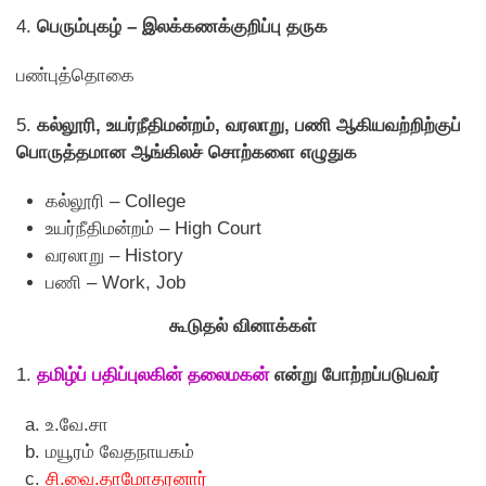
4.
பெரும்புகழ் – இலக்கணக்குறிப்பு தருக
பண்புத்தொகை
5.
கல்லூரி, உயர்நீதிமன்றம், வரலாறு, பணி ஆகியவற்றிற்குப்
பொருத்தமான ஆங்கிலச் சொற்களை எழுதுக
கல்லூரி – College
உயர்நீதிமன்றம் – High Court
வரலாறு – History
பணி – Work, Job
கூடுதல் வினாக்கள்
1.
தமிழ்ப் பதிப்புலகின் தலைமகன்
என்று போற்றப்படுபவர்
உ.வே.சா
மயூரம் வேதநாயகம்
சி.வை.தாமோதரனார்