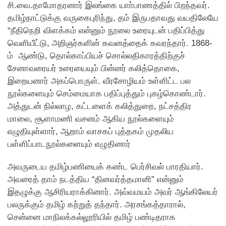
சி.வை.தாமோதரனார் இலங்கை யாா்பாணத்தில் பிறந்தவர்.
தமிழ்நாட்டுக்கு வருகைபுரிந்து, தம் இருபதாவது வயதிலேயே
“நீதிநெறி விளக்கம் என்னும் நூலை உரையுடன் பதிப்பித்து
வெளியீட்டு, அறிஞர்களின் கவனத்தைக் கவரந்தார். 1868-
ம் ஆண்டு, தொல்காப்பியச் சொல்லதிகாரத்திற்குச்
சேனாவரையர் உரையையும் பின்னர் கலித்தொகை,
இறையனார் அகப்பொருள். வீரசோழியம் உள்ளிட்ட பல
நூல்களையும் செம்மையாக பதிப்புத்தும் புகழ்கொண்டார்.
அத்துடன் நில்லாழ, கட்டளைக் கலித்துறை, நட்சத்திர
மாலை, சூளாமணி வசனம் ஆகிய நூல்களையும்
எழுதியுள்ளார், ஆறாம் வாசகப் புத்தகம் முதலிய
பள்ளிப்பாடநூல்களையும் எழுதினார்
அவருடைய தமிழ்பணியைக் கண்ட பெர்சிவல் பாரதியார்.
அவரைத் தாம் நடத்திய “தினவர்த்தமானி” என்னும்
இதழுக்கு ஆசிரியராக்கினார். அவ்வமயம் அவர் ஆங்கிலேயர்
பலருக்கும் தமிழ் கற்றுத் தந்தார். அரசங்கத்தாரால்,
சென்னை மாநிலக்கல்லூரியில் தமிழ் பண்டிதராக