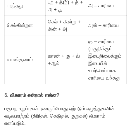
பற + த்(ந்) + த் +
பறந்தது
அ – சாரியை
அ + து
செல் + கின்று +
செல்கின்றன
அன் – சாரியை
அன் + அ
கு – சாரியை
(பகுதிக்கும்
காண் + கு + வ்
இடைநிலைக்கும்
காண்குவாம்
+ஆம்
இடையில்
உயர்மெய்யாக
சாரியை வந்தது
6.
விகாரம் என்றால் என்ன?
பகுபத உறுப்புகள் புணரும்போது ஏற்படும் எழுத்துகளின்
வடிவமாற்றம் (திரிதல், கெடுதல், குறுகல்) விகாரம்
எனப்படும்.