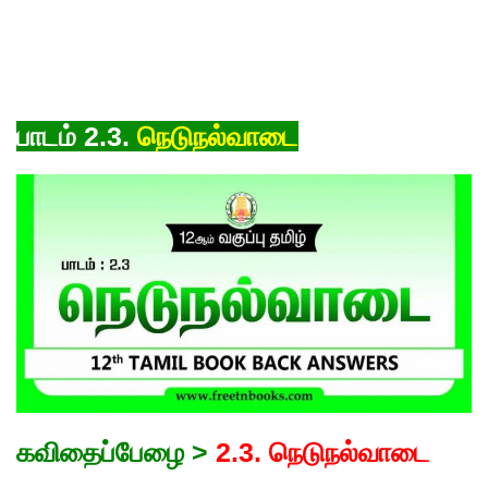
பாடம் 2.3.
நெடுநல்வாடை
கவிதைப்பேழை >
2.3. நெடுநல்வாடை