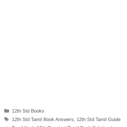
Categories
12th Std Books
Tags
12th Std Tamil Book Answers
,
12th Std Tamil Guide