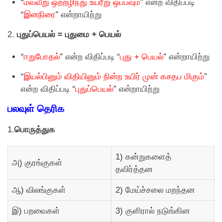
“
மவ்வீறு ஒற்றழிந்து உயரீறு ஒப்பவும்
” என்ற விதிப்படி
“
இனநிரை
” என்றாயிற்று
2.
புதுப்பெயல் = புதுமை + பெயல்
“
ஈறுபோதல்
” என்ற விதிப்படி “
புது + பெயல்
” என்றாயிற்று
“
இயல்பினும் விதியினும் நின்ற உயிர் முன் கசதப மிகும்
”
என்ற விதிப்படி “
புதுப்பெயல்
” என்றாயிற்று
பலவுள் தெரிக
1.
பொருத்துக
1) கன்றுகளைத்
அ) குரங்குகள்
தவிர்த்தன
ஆ) விலங்குகள்
2) மேய்ச்சலை மறந்தன
இ) பறவைகள்
3) குளிரால் நடுங்கின