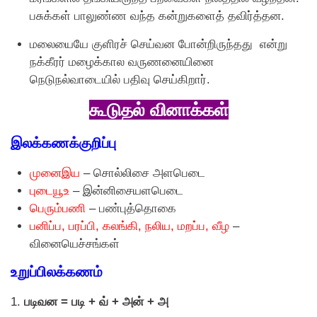
பசுக்கள் பாலுண்ண வந்த கன்றுகளைத் தவிர்த்தன.
மலையையே குளிரச் செய்வன போன்றிருந்தது என்று
நக்கீரர் மழைக்கால வருணனையினை
நெடுநல்வாடையில் பதிவு செய்கிறார்.
கூடுதல் வினாக்கள்
இலக்கணக்குறிப்பு
முனைஇய
– சொல்லிசை அளபெடை
புடையூஉ
– இன்னிசையளபெடை
பெரும்பணி
– பண்புத்தொகை
பனிப்ப, பரப்பி, கலங்கி, நலிய, மறப்ப, வீழ
–
வினையெச்சங்கள்
உறுப்பிலக்கணம்
1.
படிவன = படி + வ் + அன் + அ