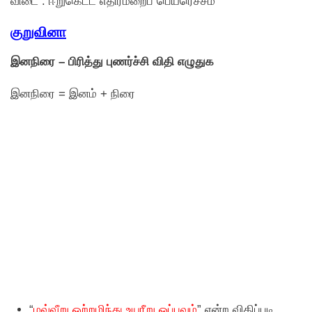
விடை : ஈறுகெட்ட எதிர்மறைப் பெயரெச்சம்
குறுவினா
இனநிரை – பிரித்து புணர்ச்சி விதி எழுதுக
இனநிரை = இனம் + நிரை
“
மவ்வீறு ஒற்றழிந்து உயரீறு ஒப்பவும்
” என்ற விதிப்படி