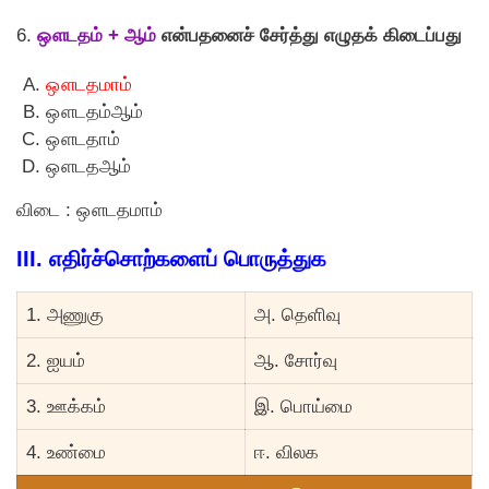
6.
ஔடதம் + ஆம்
என்பதனைச் சேர்த்து எழுதக் கிடைப்பது
ஔடதமாம்
ஔடதம்ஆம்
ஔடதாம்
ஔடதஆம்
விடை : ஔடதமாம்
III. எதிர்ச்சொற்களைப் பொருத்துக
1. அணுகு
அ. தெளிவு
2. ஐயம்
ஆ. சோர்வு
3. ஊக்கம்
இ. பொய்மை
4. உண்மை
ஈ. விலக