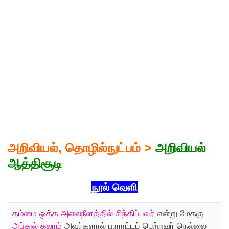
அறிவியல், தொழில்நுட்பம் >
அறிவியல்
ஆத்திசூடி
நூல் வெளி
தம்மை ஒத்த அலைநீளத்தில் சிந்திப்பவர்
என்று மேதகு
அப்துல் கலாம்
அவர்களால் பாராட்டப் பெற்றவர் நெல்லை