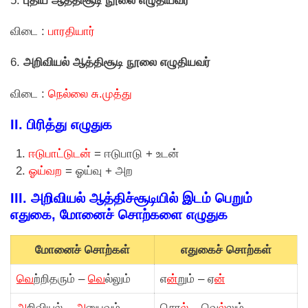
5.
புதிய ஆத்திசூடி நூலை எழுதியவர்
விடை :
பாரதியார்
6.
அறிவியல் ஆத்திசூடி நூலை எழுதியவர்
விடை :
நெல்லை சு.முத்து
II. பிரித்து எழுதுக
ஈடுபாட்டுடன்
= ஈடுபாடு + உடன்
ஓய்வற
= ஓய்வு + அற
III. அறிவியல் ஆத்திச்சூடியில் இடம் பெறும்
எதுகை, மோனைச் சொற்களை எழுதுக
மோனைச் சொற்கள்
எதுகைச் சொற்கள்
வெ
ற்றிதரும் –
வெ
ல்லும்
எ
ன்
றும் – ஏ
ன்
அ
றிவியல் –
அ
னுபவம்
சொ
ல்
– வெ
ல்
லும்