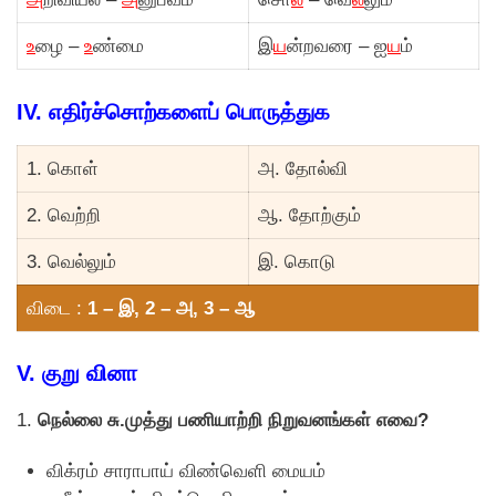
உ
ழை –
உ
ண்மை
இ
ய
ன்றவரை – ஐ
ய
ம்
IV. எதிர்ச்சொற்களைப் பொருத்துக
1. காெள்
அ. தாேல்வி
2. வெற்றி
ஆ. தாேற்கும்
3. வெல்லும்
இ. காெடு
விடை :
1 – இ, 2 – அ, 3 – ஆ
V. குறு வினா
1.
நெல்லை சு.முத்து பணியாற்றி நிறுவனங்கள் எவை?
விக்ரம் சாராபாய் விண்வெளி மையம்