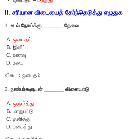
ஔடதம் –
மருந்து
II. சரியான விடையைத் தேர்ந்தெடுத்து எழுதுக
1.
உடல் நோய்க்கு _______ தேவை.
ஔடதம்
இனிப்பு
உணவு
உடை
விடை : ஔடதம்
2.
நண்பர்களுடன் _______ விளையாடு
ஒருமித்து
மாறுபட்டு
தனித்து
பகைத்து