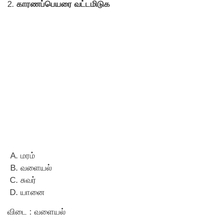
2.
காரணப்பெயரை வட்டமிடுக
மரம்
வளையல்
சுவர்
யானை
விடை : வளையல்