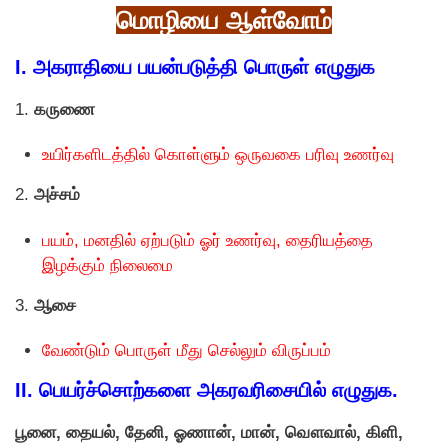
மொழியை ஆள்வோம்
I. அகராதியை பயன்படுத்தி பொருள் எழுதுக
1.
கருணை
உயிர்களிடத்தில் கொள்ளும் ஒருவகை பரிவு உணர்வு
2.
அச்சம்
பயம், மனதில் ஏற்படும் ஓர் உணர்வு, தைரியத்தை
இழக்கும் நிலைமை
3.
ஆசை
வேண்டும் பொருள் மீது செல்லும் விருப்பம்
II. பெயர்ச்சாெற்களை அகரவரிசையில் எழுதுக.
பூனை, தையல், தேனி, ஓணான், மான், வௌவால், கிளி,