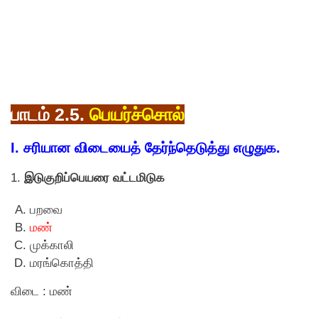
பாடம் 2.5.
பெயர்ச்சொல்
I. சரியான விடையைத் தேர்ந்தெடுத்து எழுதுக.
1.
இடுகுறிப்பெயரை வட்டமிடுக
பறவை
மண்
முக்காலி
மரங்கொத்தி
விடை : மண்