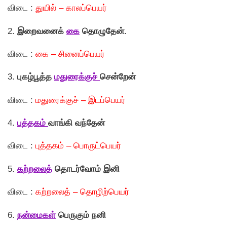
விடை :
துயில் – காலப்பெயர்
2.
இறைவனைக்
கை
தாெழுதேன்.
விடை :
கை – சினைப்பெயர்
3.
புகழ்பூத்த
மதுரைக்குச்
சென்றேன்
விடை :
மதுரைக்குச் – இடப்பெயர்
4.
புத்தகம்
வாங்கி வந்தேன்
விடை :
புத்தகம் – பொருட்பெயர்
5.
கற்றலை
த்
தாெடர்வாேம் இனி
விடை :
கற்றலைத் – தொழிற்பெயர்
6.
நன்மைகள்
பெருகும் நனி