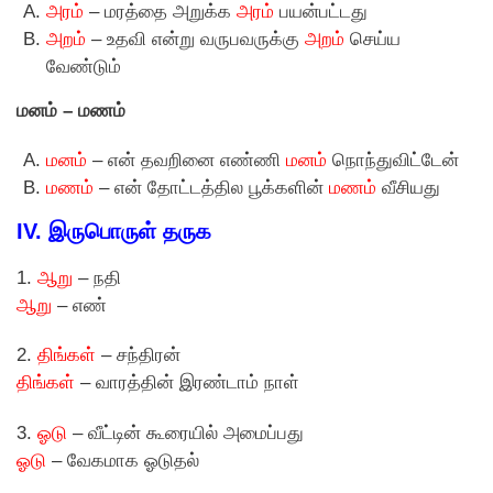
அரம்
– மரத்தை அறுக்க
அரம்
பயன்பட்டது
அறம்
– உதவி என்று வருபவருக்கு
அறம்
செய்ய
வேண்டும்
மனம் – மணம்
மனம்
– என் தவறினை எண்ணி
மனம்
நொந்துவிட்டேன்
மணம்
– என் தோட்டத்தில பூக்களின்
மணம்
வீசியது
IV.
இருபொருள் தருக
1.
ஆறு
– நதி
ஆறு
– எண்
2.
திங்கள்
– சந்திரன்
திங்கள்
– வாரத்தின் இரண்டாம் நாள்
3.
ஓடு
– வீட்டின் கூரையில் அமைப்பது
ஓடு
– வேகமாக ஓடுதல்