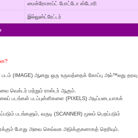
மைக்ரோசாப்ட் போட்டோ ஸ்டோரி
இல்லுஸ்ட்ரேட்டர்
ஈ
்ன?
்ட படம் (IMAGE) ஆனது ஒரு உருவத்தைக் கோப்பு அல்™லது தரவு
.
 வெக்டர் மற்றும் ராஸ்டர் ஆகும்.
ப் படங்கள் படப்புள்ளிகளை (PIXELS) அடிப்படையாகக்
கப்படும் படங்களும், வருடி (SCANNER) மூலம் பெறப்படும்
ர்க்கும் போது அவை செவ்வக அடுக்குகளாகத் தெரியும்.