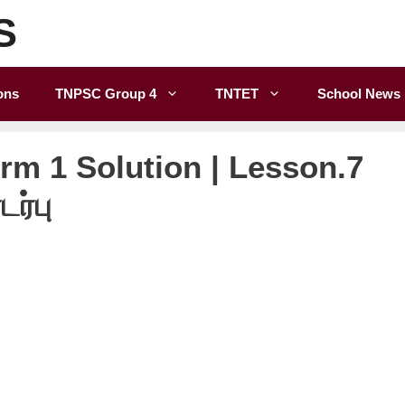
S
ons
TNPSC Group 4
TNTET
School News
rm 1 Solution | Lesson.7
ர்பு