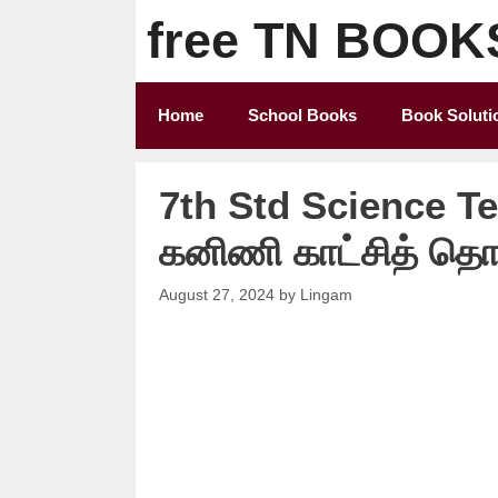
Skip
free TN BOOK
to
content
Home
School Books
Book Soluti
7th Std Science Te
கனிணி காட்சித் தொட
August 27, 2024
by
Lingam