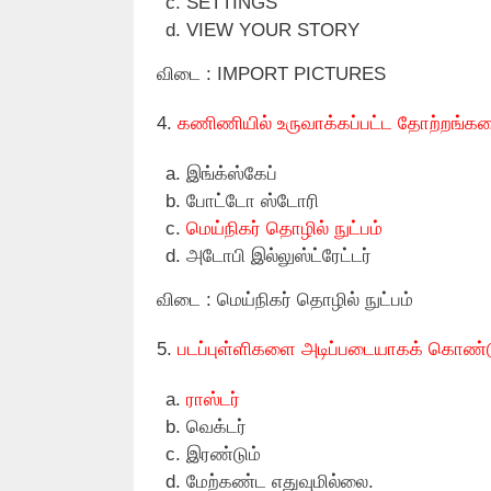
SETTINGS
VIEW YOUR STORY
விடை : IMPORT PICTURES
4.
கணிணியில் உருவாக்கப்பட்ட தோற்றங்கள
இங்க்ஸ்கேப்
போட்டோ ஸ்டோரி
மெய்நிகர் தொழில் நுட்பம்
அடோபி இல்லுஸ்ட்ரேட்டர்
விடை : மெய்நிகர் தொழில் நுட்பம்
5.
படப்புள்ளிகளை அடிப்படையாகக் கொண்
ராஸ்டர்
வெக்டர்
இரண்டும்
மேற்கண்ட எதுவுமில்லை.