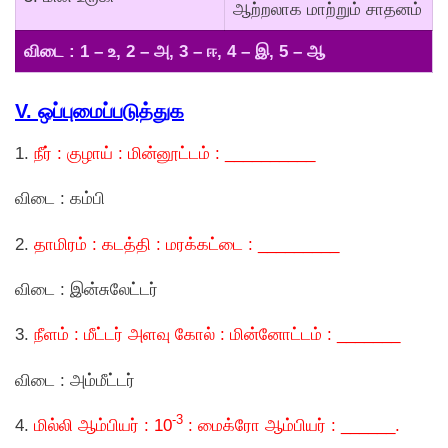
ஆற்றலாக மாற்றும் சாதனம்
விடை : 1 – உ, 2 – அ, 3 – ஈ, 4 – இ, 5 – ஆ
V. ஒப்புமைப்படுத்துக
1.
நீர் : குழாய் : மின்னூட்டம் : __________
விடை : கம்பி
2.
தாமிரம் : கடத்தி : மரக்கட்டை : _________
விடை : இன்சுலேட்டர்
3.
நீளம் : மீட்டர் அளவு கோல் : மின்னோட்டம் : _______
விடை : அம்மீட்டர்
-3
4.
மில்லி ஆம்பியர் : 10
: மைக்ரோ ஆம்பியர் : ______.