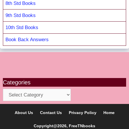
8th Std Books
9th Std Books
10th Std Books
Book Back Answers
Categories
Categories
About Us
Contact Us
Privacy Policy
Home
Copyright@2026, FreeTNbooks