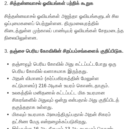
2.
சித்தன்னவாசல் ஓவியங்கள் பற்றிக் கூறுக
சித்தன்னவாசல் ஓவியங்கள் அஜந்தா ஓவியங்களுடன் சில
ஒப்புமைகளைப் பெற்றுள்ளன. திருமலைபுரத்தில்
கிடைத்துள்ள முற்காலப் பாண்டியர் ஓவியங்கள் சேதமடைந்த
நிலையிலுள்ளன.
3.
தஞ்சை பெரிய கோவிலின் சிறப்பம்சங்களைக் குறிப்பிடுக.
தஞ்சாவூர் பெரிய கோவில் அது கட்டப்பட்டபோது ஒரு
பெரிய கோவில் வளாகமாக இருந்தது.
அதன் விமானம் (கர்ப்பகிரகத்தின் மேலுள்ள
கட்டுமானம்) 216 அடிகள் உயரம் கொண்டதாகும்.
உலகத்தில் மனிதனால் கட்டப்பட்ட மிக உயரமான
சிகரங்களில் அதுவும் ஒன்று என்பதால் அது குறிப்பிடத்
தகுந்ததாக உள்ளது.
மிகவும் உயரமாக அமைந்திருப்பதால் அதன் சிகரம்
தட்சிண மேரு என்றழைக்கப்படுகிறது.
இங்குள்ள 16 அடி நீளமும் 13 அடி உயரமும் கொண்ட