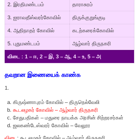
2. இரதிமண்டபம்
தாராசுரம்
3. ஐராவதீஸ்வரர்கோவில்
திருக்குறுங்குடி
4. ஆதிநாதர் கோவில்
கடற்கரைக்கோவில்
5. புதுமண்டபம்
ஆழ்வார் திருநகரி
விடை : 1 – ஈ, 2 – இ, 3 – ஆ, 4 – உ, 5 – அ
தவறான இணையைக் காண்க
1.
கிருஷ்ணாபுரம் கோவில் – திருநெல்வேலி
கூடலழகர் கோவில் – ஆழ்வார் திருநகரி
சேதுபதிகள் – மதுரை நாயக்க அரசின் சிற்றரசர்கள்
ஜலகண்டேஸ்வரர் கோவில் – வேலூர
விடை
: கூடலழகர் கோவில் – ஆழ்வார் திருநகரி