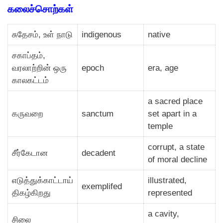
கலைச்சொற்கள்
சுதேசம், உள் நாடு
indigenous
native
சகாப்தம்,
வரலாற்றின் ஒரு
epoch
era, age
காலகட்டம்
a sacred place
கருவறை
sanctum
set apart in a
temple
corrupt, a state
சீர்கேடான
decadent
of moral decline
எடுத்துக்காட்டாய்
illustrated,
exemplifed
திகழ்கிறது
represented
a cavity,
சிலை