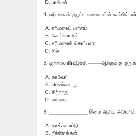
பால்பன்
4. எரிமலைக் குழம்பு மலைகளின் கூம்பில் உ
எரிமலைப் பள்ளம்
லோப்போலித்
எரிமலைக் கொப்பரை
சில்
5. குற்றால நீர்வீழ்ச்சி ——–ஆற்றுக்கு குற
காவேரி
பெண்ணாறு
சிற்றாறு
வைகை
6. ______________ இனம் ஆசிய அமெரிக
காக்கசாய்டு
நீக்ரோக்கள்