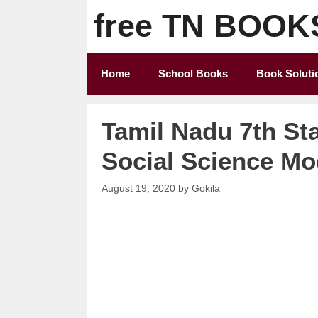
Skip
free TN BOOK
to
content
Home
School Books
Book Soluti
Tamil Nadu 7th Sta
Social Science Mod
August 19, 2020
by
Gokila