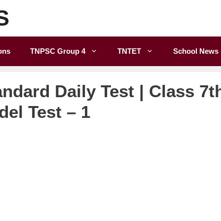
S
ons
TNPSC Group 4
TNTET
School News
ndard Daily Test | Class 7t
el Test – 1