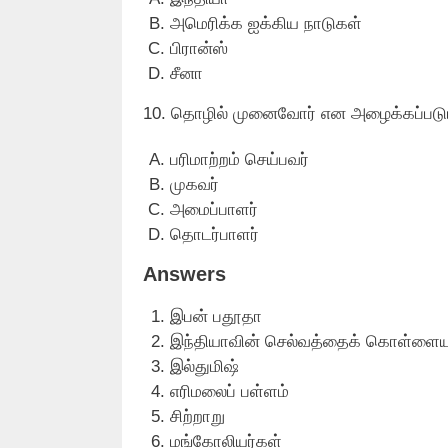
அமெரிக்க ஐக்கிய நாடுகள்
பிரான்ஸ்
சீனா
10. தொழில் முனைவோர் என அழைக்கப்படு
பரிமாற்றம் செய்பவர்
முகவர்
அமைப்பாளர்
தொடர்பாளர்
Answers
இபன் பதூதா
இந்தியாவின் செல்வத்தைக் கொள்ளையட
இல்துமிஷ்
எரிமலைப் பள்ளம்
சிற்றாறு
மங்கோலியர்கள்