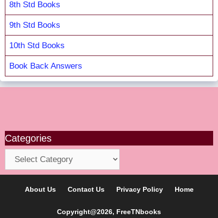
8th Std Books
9th Std Books
10th Std Books
Book Back Answers
Categories
Categories
About Us
Contact Us
Privacy Policy
Home
Copyright@2026, FreeTNbooks