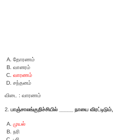
தோரணம்
வானரம்
வாரணம்
சந்தனம்
விடை : வாரணம்
2.
பாஞ்சாலங்குறிச்சியில் _____ நாயை விரட்டிடும்,
முயல்
நரி
பரி