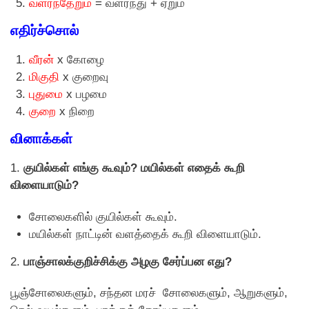
வளர்ந்தேறும்
= வளர்ந்து + ஏறும்
எதிர்ச்சொல்
வீரன்
x கோழை
மிகுதி
x குறைவு
புதுமை
x பழமை
குறை
x நிறை
வினாக்கள்
1.
குயில்கள் எங்கு கூவும்? மயில்கள் எதைக் கூறி
விளையாடும்?
சோலைகளில் குயில்கள் கூவும்.
மயில்கள் நாட்டின் வளத்தைக் கூறி விளையாடும்.
2.
பாஞ்சாலக்குறிச்சிக்கு அழகு சேர்ப்பன எது?
பூஞ்சோலைகளும், சந்தன மரச் சோலைகளும், ஆறுகளும்,