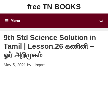
Skip
free TN BOOKS
to
content
Menu
9th Std Science Solution in
Tamil | Lesson.26 கணினி –
ஓர் அறிமுகம்
May 5, 2021
by
Lingam