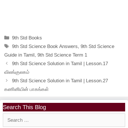
Categories
9th Std Books
Tags
9th Std Science Book Answers
,
9th Std Science
Guide in Tamil
,
9th Std Science Term 1
9th Std Science Solution in Tamil | Lesson.17
விலங்குலகம்
9th Std Science Solution in Tamil | Lesson.27
கணினியின் பாகங்கள்
Search This Blog
Search
for: