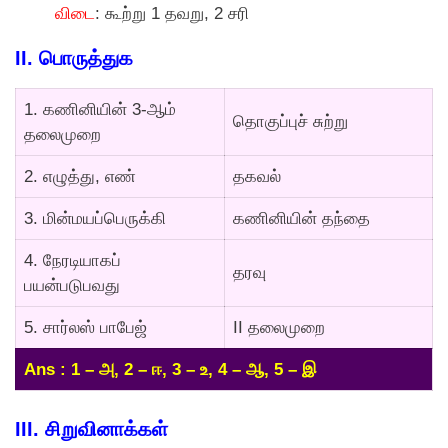
விடை
: கூற்று 1 தவறு, 2 சரி
I
I. பொருத்துக
1. கணினியின் 3-ஆம்
தொகுப்புச் சுற்று
தலைமுறை
2. எழுத்து, எண்
தகவல்
3. மின்மயப்பெருக்கி
கணினியின் தந்தை
4. நேரடியாகப்
தரவு
பயன்படுபவது
5. சார்லஸ் பாபேஜ்
II தலைமுறை
Ans : 1 – அ, 2 – ஈ, 3 – உ, 4 – ஆ, 5 – இ
III. சிறுவினாக்கள்