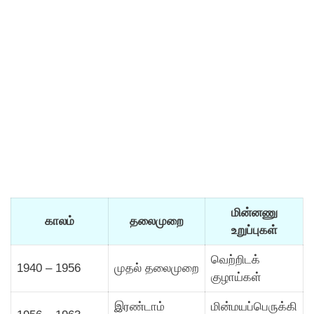
மின்னணு
காலம்
தலைமுறை
உறுப்புகள்
வெற்றிடக்
1940 – 1956
முதல் தலைமுறை
குழாய்கள்
இரண்டாம்
மின்மயப்பெருக்கி