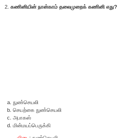
2.
கணினியின் நான்காம் தலைமுறைக் கணினி எது?
நுண்செயலி
செயற்கை நுண்செயலி
அபாகஸ்
மின்மயப்பெருக்கி
விடை
: நுண்செயலி