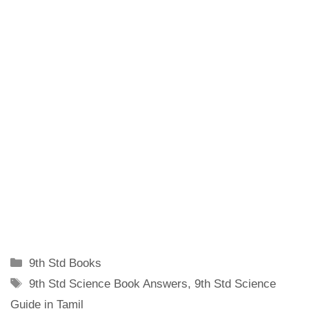
Categories
9th Std Books
Tags
9th Std Science Book Answers
,
9th Std Science
Guide in Tamil