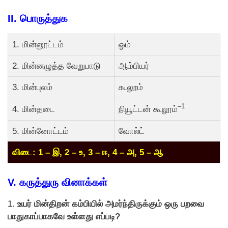
II. பாெருத்துக
1. மின்னூட்டம்
ஓம்
2. மின்னழுத்த வேறுபாடு
ஆம்பியர்
3. மின்புலம்
கூலூம்
–1
4. மின்தடை
நியூட்டன் கூலூம்
5. மின்னோட்டம்
வோல்ட்
விடை: 1 – இ, 2 – உ, 3 – ஈ, 4 – அ, 5 – ஆ
V. கருத்துரு வினாக்கள்
1.
உயர் மின்திறன் கம்பியில் அமர்ந்திருக்கும் ஒரு பறவை
பாதுகாப்பாகவே உள்ளது எப்படி?