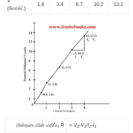
V
1.6
3.4
6.7
10.2
13.2
(வோல்ட்)
மின்தடையின் மதிப்பு R
= V
-V
/I
-I
2
1
2
1