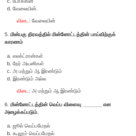
போக்கின்
வேலையின்.
விடை
: வேலையின்
5.
மின்பகு திரவத்தில் மின்னாேட்டத்தின் பாய்விற்குக்
காரணம்
எலக்ட்ரான்கள்
நேர் அயனிகள்
அ மற்றும் ஆ இரண்டும்
இரண்டும் அல்ல
விடை
: அ மற்றும் ஆ இரண்டும்
6.
மின்னாேட்டத்தின் வெப்ப விளைவு _______ என
அழைக்கப்படும்.
ஜூல் வெப்பமேறல்
கூலூம் வெப்பமேறல்