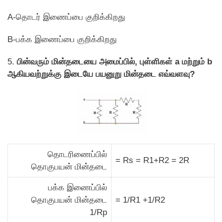
A-தொடர் இணைப்பை குறிக்கிறது
B-பக்க இணைப்பை குறிக்கிறது
5.
பின்வரும் மின்தடையை அமைப்பில், புள்ளிகள் a மற்றும் b
ஆகியவற்றுக்கு இடையே பயனுறு மின்தடை எவ்வளவு?
தொடரிணைப்பில்
= Rs = R1+R2 = 2R
தொகுபயன் மின்தடை
பக்க இணைப்பில்
தொகுபயன் மின்தடை
= 1/R1 +1/R2
1/Rp