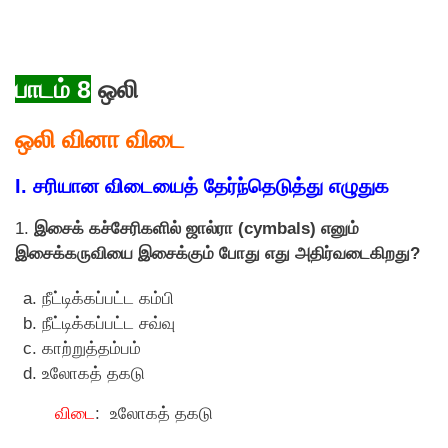
பாடம் 8
ஒலி
ஒலி வினா விடை
I. சரியான விடையைத் தேர்ந்தெடுத்து எழுதுக
1.
இசைக் கச்சேரிகளில் ஜால்ரா (cymbals) எனும்
இசைக்கருவியை இசைக்கும் போது எது அதிர்வடைகிறது?
நீட்டிக்கப்பட்ட கம்பி
நீட்டிக்கப்பட்ட சவ்வு
காற்றுத்தம்பம்
உலோகத் தகடு
விடை
: உலோகத் தகடு