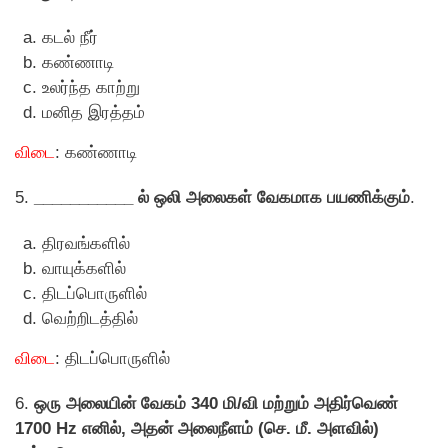
கடல் நீர்
கண்ணாடி
உலர்ந்த காற்று
மனித இரத்தம்
விடை
: கண்ணாடி
5.
___________ ல் ஒலி அலைகள் வேகமாக பயணிக்கும்
.
திரவங்களில்
வாயுக்களில்
திடப்பொருளில்
வெற்றிடத்தில்
விடை
: திடப்பொருளில்
6.
ஒரு அலையின் வேகம் 340 மி/வி மற்றும் அதிர்வெண்
1700 Hz எனில், அதன் அலைநீளம் (செ. மீ. அளவில்)