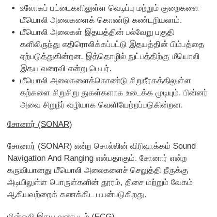
உலோகப் பட்டைகளிலுள்ள வெடிப்பு மற்றும் குறைகளை
மீயொலி அலைகளைக் கொண்டு கண்டறியலாம்.
மீயொலி அலைகள் இதயத்தின் பல்வேறு பகுதி
களிலிருந்து எதிரொலிக்கப்பட்டு இதயத்தின் பிம்பத்தை
ஏற்படுத்துகின்றன. இத்தொழில் நுட்பத்திற்கு மீயொலி
இதய வரைவி என்று பெயர்.
மீயொலி அலைகளைக்கொண்டு சிறுநீரகத்திலுள்ள
கற்களை சிறுசிறு துகள்களாக உடைக்க முடியும். பின்னர்
அவை சிறுநீர் வழியாக வெளியேற்றப்படுகின்றன.
சோனார் (SONAR)
சோனார் (SONAR) என்ற சொல்லின் விரிவாக்கம் Sound
Navigation And Ranging என்பதாகும். சோனார் என்ற
கருவியானது மீயொலி அலைகளைச் செலுத்தி நீருக்கு
அடியிலுள்ள பொருள்களின் தூரம், திசை மற்றும் வேகம்
ஆகியவற்றைக் கணக்கிட பயன்படுகிறது.
மின்ஒலி இதய வரைபடம் (ECG)