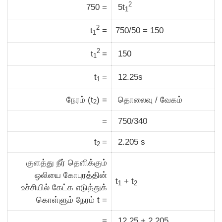
2
750 =
5t
1
2
t
=
750/50 = 150
1
2
t
=
150
1
t
=
12.25s
1
நேரம் (t
) =
தொலைவு / வேகம்
2
=
750/340
t
=
2.205 s
2
குளத்து நீர் தெளிக்கும்
ஒலியை கோபுரத்தின்
t
+ t
1
2
உச்சியில் கேட்க எடுத்துக்
கொள்ளும் நேரம் t =
=
12.25 + 2.205