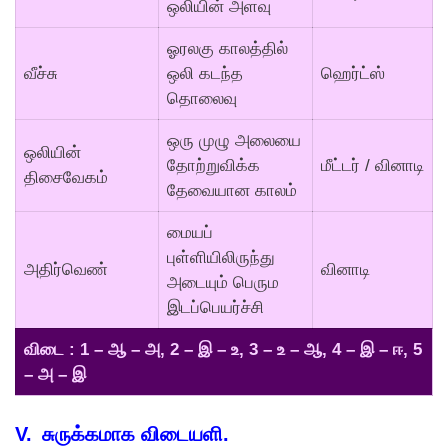
ஒலியின் அளவு
ஓரலகு காலத்தில்
வீச்சு
ஒலி கடந்த
ஹெர்ட்ஸ்
தொலைவு
ஒரு முழு அலையை
ஒலியின்
தோற்றுவிக்க
மீட்டர் / வினாடி
திசைவேகம்
தேவையான காலம்
மையப்
புள்ளியிலிருந்து
அதிர்வெண்
வினாடி
அடையும் பெரும
இடப்பெயர்ச்சி
விடை : 1 – ஆ – அ, 2 – இ – உ, 3 – உ – ஆ, 4 – இ – ஈ, 5
– அ – இ
V. சுருக்கமாக விடையளி.