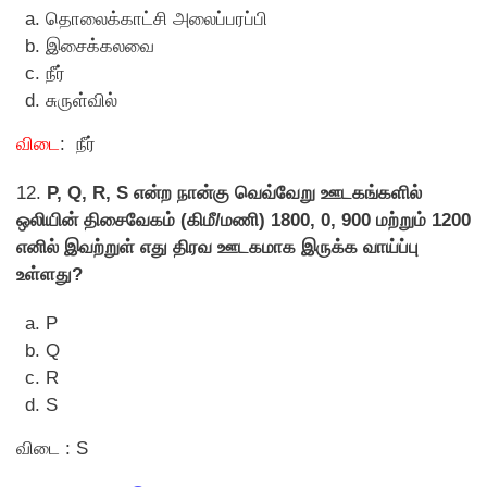
தொலைக்காட்சி அலைப்பரப்பி
இசைக்கலவை
நீர்
சுருள்வில்
விடை
: நீர்
12.
P, Q, R, S என்ற நான்கு வெவ்வேறு ஊடகங்களில்
ஒலியின் திசைவேகம் (கிமீ/மணி) 1800, 0, 900 மற்றும் 1200
எனில் இவற்றுள் எது திரவ ஊடகமாக இருக்க வாய்ப்பு
உள்ளது?
P
Q
R
S
விடை : S