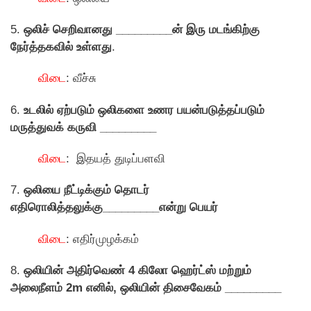
5.
ஒலிச் செறிவானது _________ன் இரு மடங்கிற்கு
நேர்த்தகவில் உள்ளது
.
விடை
: வீச்சு
6.
உடலில் ஏற்படும் ஒலிகளை உணர பயன்படுத்தப்படும்
மருத்துவக் கருவி _________
விடை
: இதயத் துடிப்பளவி
7.
ஒலியை நீட்டிக்கும் தொடர்
எதிரொலித்தலுக்கு_________என்று பெயர்
விடை
: எதிர்முழக்கம்
8.
ஒலியின் அதிர்வெண் 4 கிலோ ஹெர்ட்ஸ் மற்றும்
அலைநீளம் 2m எனில், ஒலியின் திசைவேகம் _________