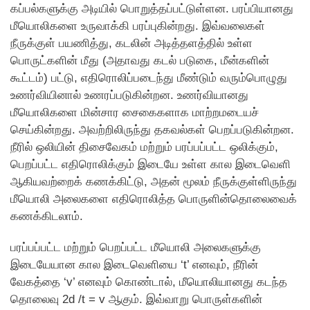
கப்பல்களுக்கு அடியில் பொறுத்தப்பட்டுள்ளன. பரப்பியானது
மீயொலிகளை உருவாக்கி பரப்புகின்றது. இவ்வலைகள்
நீருக்குள் பயணித்து, கடலின் அடித்தளத்தில் உள்ள
பொருட்களின் மீது (அதாவது கடல் படுகை, மீன்களின்
கூட்டம்) பட்டு, எதிரொலிப்படைந்து மீண்டும் வரும்பொழுது
உணர்வியினால் உணரப்படுகின்றன. உணர்வியானது
மீயொலிகளை மின்சார சைகைகளாக மாற்றமடையச்
செய்கின்றது. அவற்றிலிருந்து தகவல்கள் பெறப்படுகின்றன.
நீரில் ஒலியின் திசைவேகம் மற்றும் பரப்பப்பட்ட ஒலிக்கும்,
பெறப்பட்ட எதிரொலிக்கும் இடையே உள்ள கால இடைவெளி
ஆகியவற்றைக் கணக்கிட்டு, அதன் மூலம் நீருக்குள்ளிருந்து
மீயொலி அலைகளை எதிரொலித்த பொருளின்தொலைவைக்
கணக்கிடலாம்.
பரப்பப்பட்ட மற்றும் பெறப்பட்ட மீயொலி அலைகளுக்கு
இடையேயான கால இடைவெளியை ‘t’ எனவும், நீரின்
வேகத்தை ‘v’ எனவும் கொண்டால், மீயொலியானது கடந்த
தொலைவு 2d /t = v ஆகும். இவ்வாறு பொருள்களின்