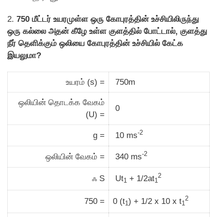
2.
750 மீட்டர் உயரமுள்ள ஒரு கோபுரத்தின் உச்சியிலிருந்து
ஒரு கல்லை அதன் கீழே உள்ள குளத்தில் போட்டால், குளத்து
நீர் தெளிக்கும் ஒலியை கோபுரத்தின் உச்சியில் கேட்க
இயலுமா?
உயரம் (s) =
750m
ஒலியின் தொடக்க வேகம்
0
(U) =
-2
g =
10 ms
-2
ஒலியின் வேகம் =
340 ms
2
ஃ S
Ut
+ 1/2at
1
1
2
750 =
0 (t
) + 1/2 x 10 x t
1
1