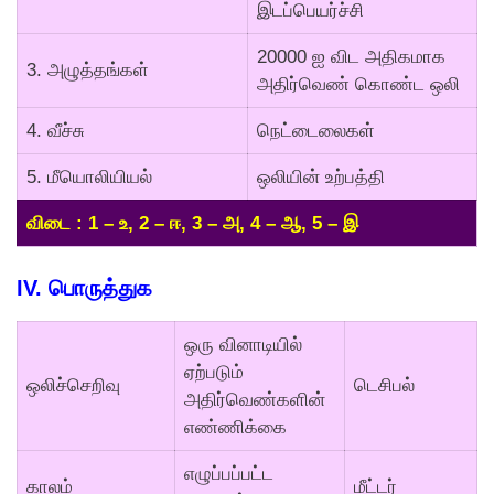
இடப்பெயர்ச்சி
20000 ஐ விட அதிகமாக
3. அழுத்தங்கள்
அதிர்வெண் கொண்ட ஒலி
4. வீச்சு
நெட்டைலைகள்
5. மீயொலியியல்
ஒலியின் உற்பத்தி
விடை : 1 – உ, 2 – ஈ, 3 – அ, 4 – ஆ, 5 – இ
IV. பொருத்துக
ஒரு வினாடியில்
ஏற்படும்
ஒலிச்செறிவு
டெசிபல்
அதிர்வெண்களின்
எண்ணிக்கை
எழுப்பப்பட்ட
காலம்
மீட்டர்