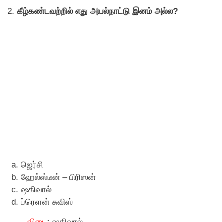
2.
கீழ்கண்டவற்றில் எது அயல்நாட்டு இனம் அல்ல?
ஜெர்சி
ஹேல்ஸ்டீன் – பிரிஸன்
ஷகிவால்
ப்ரெளன் சுவிஸ்
விடை
: ஷகிவால்