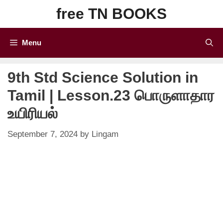
Skip
free TN BOOKS
to
content
Menu
9th Std Science Solution in
Tamil | Lesson.23 பாெருளாதார
உயிரியல்
September 7, 2024
by
Lingam