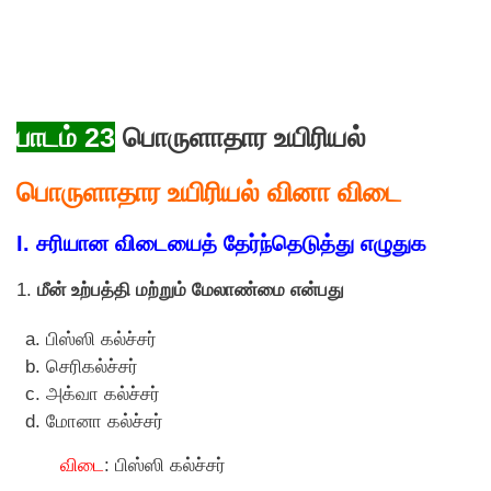
பாடம் 23
பாெருளாதார உயிரியல்
பாெருளாதார உயிரியல் வினா விடை
I. சரியான விடையைத் தேர்ந்தெடுத்து எழுதுக
1.
மீன் உற்பத்தி மற்றும் மேலாண்மை என்பது
பிஸ்ஸி கல்ச்சர்
செரிகல்ச்சர்
அக்வா கல்ச்சர்
மோனா கல்ச்சர்
விடை
: பிஸ்ஸி கல்ச்சர்