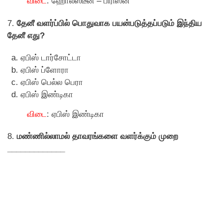
விடை
: ஹோல்ஸ்டீன் – பிரிஸன்
7.
தேனீ வளர்ப்பில் பொதுவாக பயன்படுத்தப்படும் இந்திய
தேனீ எது?
ஏபிஸ் டார்சோட்டா
ஏபிஸ் ப்ளோரா
ஏபிஸ் பெல்ல பெரா
ஏபிஸ் இண்டிகா
விடை
: ஏபிஸ் இண்டிகா
8.
மண்ணில்லாமல் தாவரங்களை வளர்க்கும் முறை
_____________