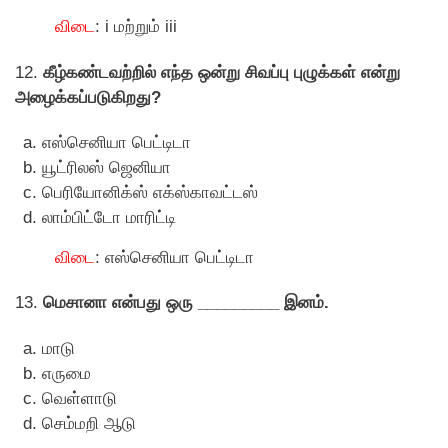
விடை
: i மற்றும் iii
12.
கீழ்கண்டவற்றில் எந்த ஒன்று சிவப்பு புழுக்கள் என்று
அழைக்கப்படுகிறது?
எஸ்செனியா பெட்டிடா
யூட்ரிலஸ் ஜெனியா
பெரியோனிக்ஸ் எக்ஸ்காவட்டஸ்
லாம்பிட்டோ மாரிட்டி
விடை
: எஸ்செனியா பெட்டிடா
13.
மெசானா என்பது ஒரு _________ இனம்.
மாடு
எருமை
வெள்ளாடு
செம்மறி ஆடு