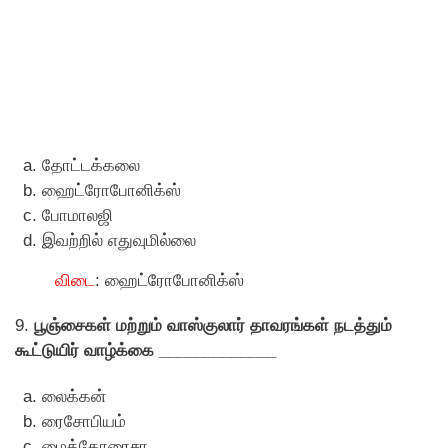
தோட்டக்கலை
ஹைட்ரோபோனிக்ஸ்
போமாலஜி
இவற்றில் எதுவுமில்லை
விடை
: ஹைட்ரோபோனிக்ஸ்
9.
பூஞ்சைகள் மற்றும் வாஸ்குலார் தாவரங்கள் நடத்தும்
கூட்டுயிர் வாழ்க்கை _____________
லைக்கன்
ரைசோபியம்
மைக்கோரைசா