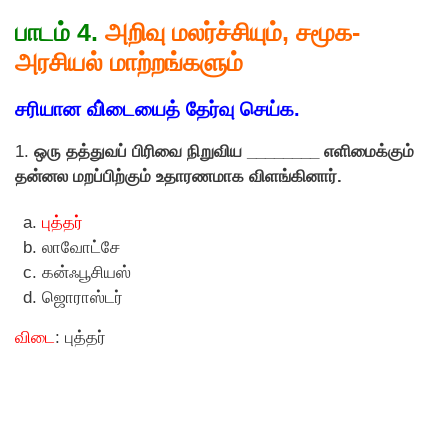
பாடம் 4.
அறிவு மலர்ச்சியும், சமூக-
அரசியல் மாற்றங்களும்
சரியான வி்டையைத் தேர்வு செய்க.
1.
ஒரு தத்துவப் பிரிவை நிறுவிய ________ எளிமைக்கும்
தன்னல மறப்பிற்கும் உதாரணமாக விளங்கினார்.
புத்தர்
லாவோட்சே
கன்ஃபூசியஸ்
ஜொராஸ்டர்
விடை
: புத்தர்