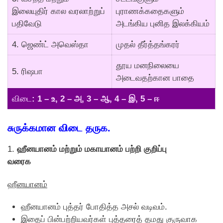
இலையுதிர் கால வரலாற்றுப்
புராணக்கதைகளும்
பதிவேடு
அடங்கிய புனித இலக்கியம்
4. ஜெண்ட் அவெஸ்தா
முதல் தீர்த்தங்கரர்
தூய மனநிலையை
5. ரிஷபா
அடைவதற்கான பாதை
விடை
: 1 – உ, 2 – அ, 3 – ஆ, 4 – இ, 5 – ஈ
சுருக்கமான விடை தருக.
1.
ஹீனயானம் மற்றும் மகாயானம் பற்றி குறிப்பு
வரைக
ஹீனயானம்
ஹீனயானம் புத்தர் போதித்த அசல் வடிவம்.
இதைப் பின்பற்றியவர்கள் புத்தரைத் தமது குருவாக