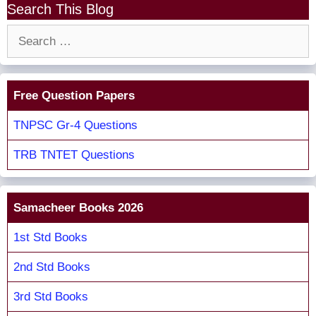
Search This Blog
Search
for:
Free Question Papers
TNPSC Gr-4 Questions
TRB TNTET Questions
Samacheer Books 2026
1st Std Books
2nd Std Books
3rd Std Books