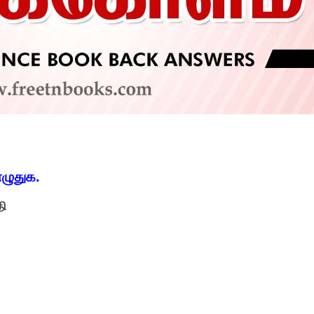
ழுதுக.
தி