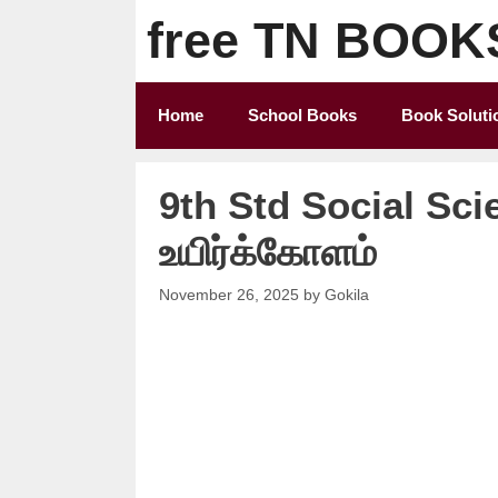
Skip
free TN BOOK
to
content
Home
School Books
Book Soluti
9th Std Social Sci
உயிர்க்கோளம்
November 26, 2025
by
Gokila