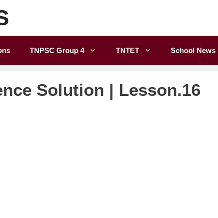
S
ons
TNPSC Group 4
TNTET
School News
ence Solution | Lesson.16