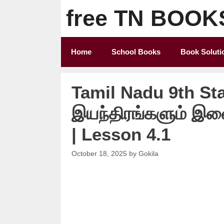
Skip
free TN BOOK
to
content
Home
School Books
Book Soluti
Tamil Nadu 9th St
இயந்திரங்களும் இண
| Lesson 4.1
October 18, 2025
by
Gokila