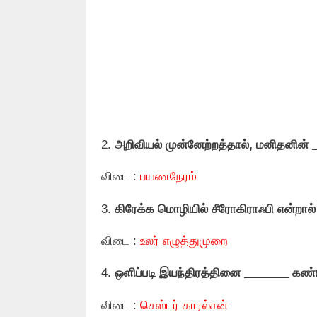
2.
அறிவியல் முன்னேற்றத்தால், மனிதனின்
விடை :
பயணநேரம்
3.
கிரேக்க மொழியில் சீரோகிராஃபி என்றால
விடை :
உலர் எழுத்துமுறை
4.
ஒளிப்படி இயந்திரத்தினை
_______
கண்டு
விடை :
செஸ்டர் காரல்சன்