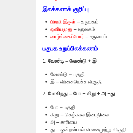
இலக்கணக் குறிப்பு
பிறவி இருள்
– உருவகம்
ஒளியமுது
– உருவகம்
வாழ்க்கைப்போர்
– உருவகம்
பகுபத உறுப்பிலக்கணம்
1.
வேண்டி – வேண்டு + இ
வேண்டு – பகுதி
இ – வினையெச்ச விகுதி
2.
போகிறது – போ + கிறு + அ +து
போ – பகுதி
கிறு – நிகழ்கால இடைநிலை
அ – சாரியை
து – ஒன்றன்பால் வினைமுற்று விகுதி