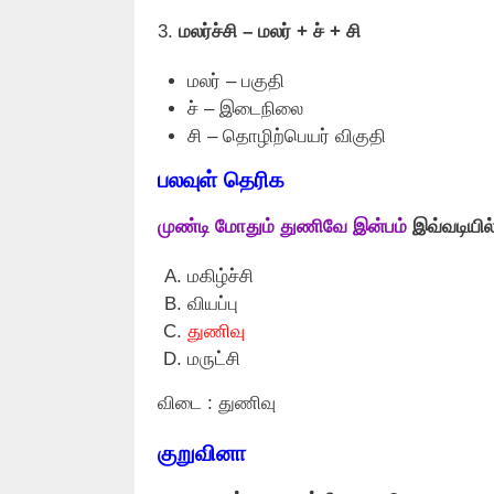
3.
மலர்ச்சி – மலர் + ச் + சி
மலர் – பகுதி
ச் – இடைநிலை
சி – தொழிற்பெயர் விகுதி
பலவுள் தெரிக
முண்டி மோதும் துணிவே இன்பம்
இவ்வடியில
மகிழ்ச்சி
வியப்பு
துணிவு
மருட்சி
விடை : துணிவு
குறுவினா