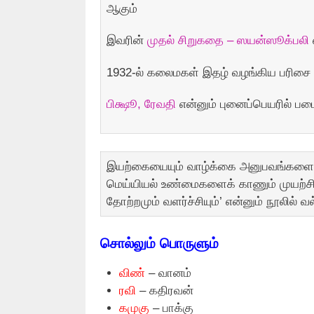
ஆகும்
இவரின்
முதல் சிறுகதை – ஸயன்ஸூக்பலி
1932-ல் கலைமகள் இதழ் வழங்கிய பரிசை 
பிக்ஷூ, ரேவதி
என்னும் புனைப்பெயரில் பட
இயற்கையையும் வாழ்க்கை அனுபவங்களையு
மெய்யியல் உண்மைகளைக் காணும் முயற்சிக
தோற்றமும் வளர்ச்சியும்’ என்னும் நூலில் 
சாெல்லும் பாெருளும்
விண்
– வானம்
ரவி
– கதிரவன்
கமுகு
– பாக்கு