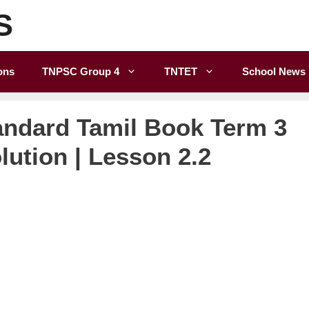
S
ons
TNPSC Group 4
TNTET
School News
andard Tamil Book Term 3
lution | Lesson 2.2