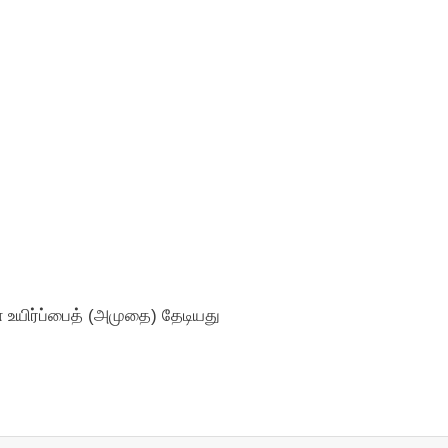
் உயிர்ப்பைத் (அமுதை) தேடியது