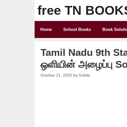
Skip
free TN BOOK
to
content
Home
School Books
Book Soluti
Tamil Nadu 9th St
ஒளியின் அழைப்பு So
October 21, 2025
by
Gokila