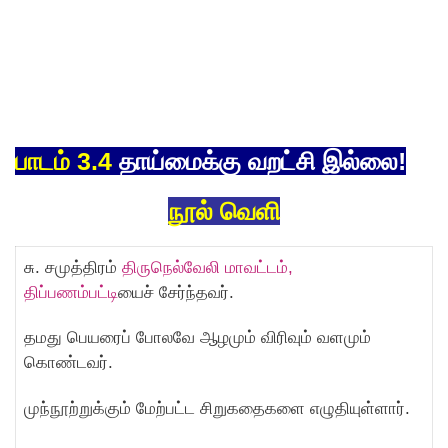
பாடம் 3.4
தாய்மைக்கு வறட்சி இல்லை!
நூல் வெளி
சு. சமுத்திரம்
திருநெல்வேலி மாவட்டம்,
திப்பணம்பட்டி
யைச் சேர்ந்தவர்.
தமது பெயரைப் போலவே ஆழமும் விரிவும் வளமும்
கொண்டவர்.
முந்நூற்றுக்கும் மேற்பட்ட சிறுகதைகளை எழுதியுள்ளார்.