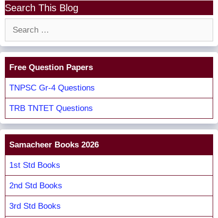
Search This Blog
Search
for:
Free Question Papers
TNPSC Gr-4 Questions
TRB TNTET Questions
Samacheer Books 2026
1st Std Books
2nd Std Books
3rd Std Books