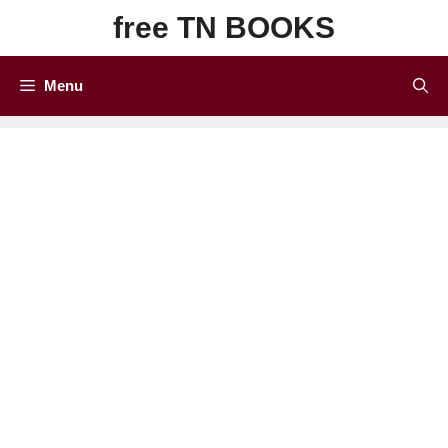
Skip
free TN BOOKS
to
content
Menu