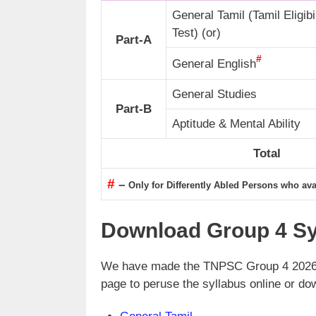
General Tamil (Tamil Eligib
Test) (or)
Part-A
#
General English
General Studies
Part-B
Aptitude & Mental Ability
Total
#
–
Only for Differently Abled Persons who av
Download Group 4 Sy
We have made the TNPSC Group 4 2026 Sy
page to peruse the syllabus online or do