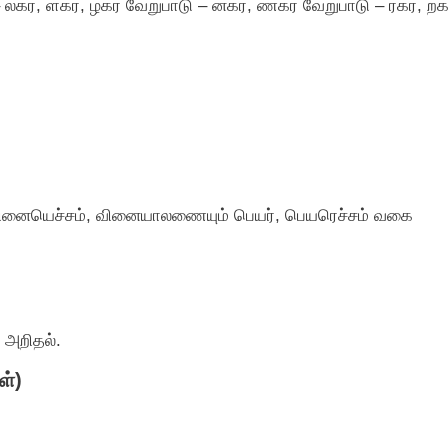
பாடு – லகர, ளகர, ழகர வேறுபாடு – னகர, ணகர வேறுபாடு – ரகர, ற
 வினையெச்சம்‌, வினையாலணையும்‌ பெயர்‌, பெயரெச்சம்‌ வகை
அறிதல்‌.
்‌)