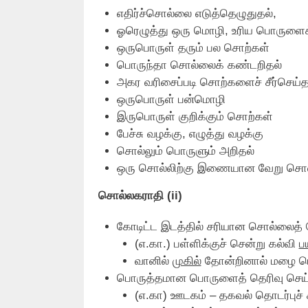
எதிர்ச்சொல்லை எடுத்தெழுதுதல்‌,
ஓரெழுத்து ஒரு மொழி, உரிய பொருளைக்
ஒருபொருள்‌ தரும்‌ பல சொற்கள்‌
பொருந்தா சொல்லைக்‌ கண்டறிதல்‌
அகர வரிசைப்படி சொற்களைச்‌ சீர்செய்தல
ஒருபொருள்‌ பன்மொழி
இருபொருள்‌ குறிக்கும்‌ சொற்கள்‌
பேச்சு வழக்கு, எழுத்து வழக்கு
சொல்லும்‌ பொருளும்‌ அறிதல்‌
ஒரு சொல்லிற்கு இணையான வேறு சொல்‌
சொல்லகராதி (ii)
கோடிட்ட இடத்தில்‌ சரியான சொல்லைத்‌ த
(௭.கா.) பள்ளிக்குச்‌ சென்று கல்வி
ப
வானில்‌
முகில்‌
தோன்றினால்‌ மழை பொழிய
பொருத்தமான பொருளைத்‌ தெரிவு செய்
(எ.கா) ஊடகம்‌ – தகவல்‌ தொடர்புச்‌