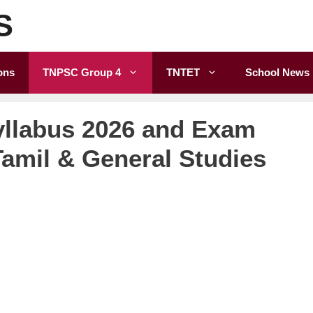
S
ons
TNPSC Group 4
TNTET
School News
llabus 2026 and Exam
Tamil & General Studies