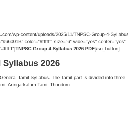
oks.com/wp-content/uploads/2025/11/TNPSC-Group-4-Syllabu
”#66001B” color=”#ffffff” size=”6″ wide=”yes” center=”yes”
ffffff”]
TNPSC Group 4 Syllabus 2026 PDF
[/su_button]
 Syllabus 2026
neral Tamil Syllabus. The Tamil part is divided into three
amil Aringarkalum Tamil Thondum.
)