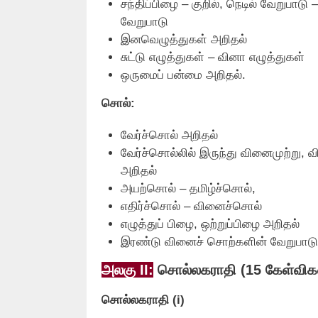
சந்திப்பிழை – குறில்‌, நெடில்‌ வேறு
வேறுபாடு
இனவெழுத்துகள்‌ அறிதல்‌
சுட்டு எழுத்துகள்‌ – வினா எழுத்துகள்‌
ஒருமைப்‌ பன்மை அறிதல்‌.
சொல்‌:
வேர்ச்சொல்‌ அறிதல்‌
வேர்ச்சொல்லில்‌ இருந்து வினைமுற்று,
அறிதல்‌
அயற்சொல்‌ – தமிழ்ச்சொல்‌,
எதிர்ச்சொல்‌ – வினைச்சொல்‌
எழுத்துப்‌ பிழை, ஒற்றுப்பிழை அறிதல்‌
இரண்டு வினைச்‌ சொற்களின்‌ வேறுபாடு 
அலகு II:
சொல்லகராதி (15 கேள்விகள
சொல்லகராதி (i)