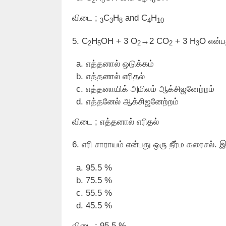
2
5
4
8
விடை ;
C
H
and C
H
3
3
8
4
10
5. C
H
OH + 3 O
→2 CO
+ 3 H
O என்ப
2
5
2
2
3
எத்தனால் ஒடுக்கம்
எத்தனால் எரிதல்
எத்தனாயிக் அமிலம் ஆக்சிஜனேற்றம்
எத்தனேல் ஆக்சிஜனேற்றம்
விடை ; எத்தனால் எரிதல்
6. எரி சாராயம் என்பது ஒரு நீர்ம கரைசல்
95.5 %
75.5 %
55.5 %
45.5 %
விடை ; 95.5 %