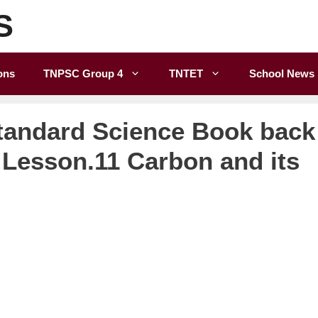
S
ons
TNPSC Group 4
TNTET
School News
tandard Science Book back
| Lesson.11 Carbon and its