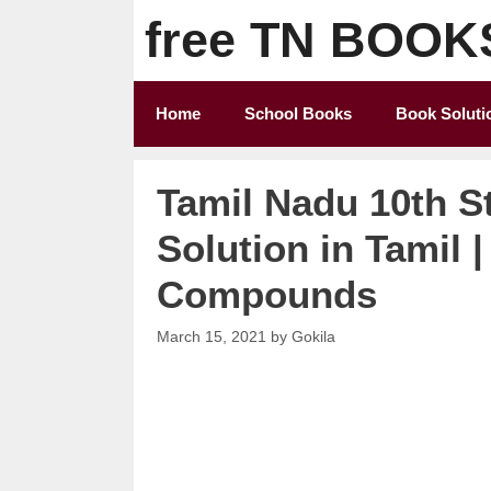
Skip
free TN BOOK
to
content
Home
School Books
Book Soluti
Tamil Nadu 10th S
Solution in Tamil 
Compounds
March 15, 2021
by
Gokila