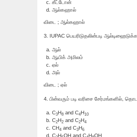
கீட்டோன்
ஆல்கஹால்
விடை ; ஆல்கஹால்
3. IUPAC பெயரிடுதலின்படி ஆல்டிஹைடுக்க
ஆல்
ஆயிக் அமிலம்
ஏல்
அல்
விடை ; ஏல்
4. பின்வரும் படி வரிசை சேர்மங்களில், த
C
H
and C
H
3
8
4
10
C
H
and C
H
2
2
2
4
CH
and C
H
4
3
6
C
H
OH and C
H
OH