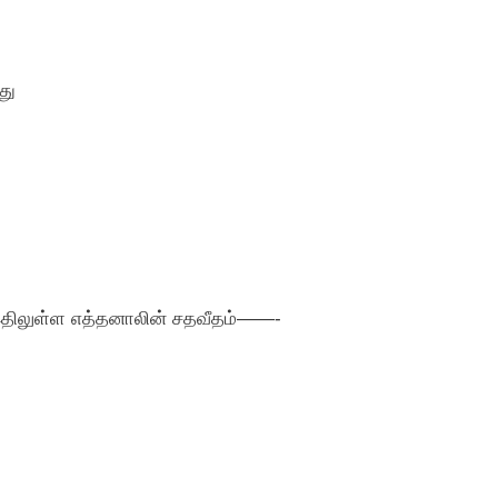
து
. இதிலுள்ள எத்தனாலின் சதவீதம்——-