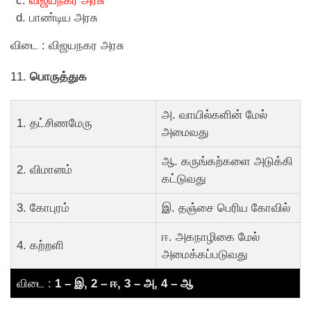
விஜயநகர அரசு
பாண்டிய அரசு
விடை : விஜயநகர அரசு
11.
பொருத்துக
அ. வாயில்களின் மேல்
1. தட்சிணமேரு
அமைவது
ஆ. கருங்கற்களை அடுக்கி
2. விமானம்
கட்டுவது
3. கோபுரம்
இ. தஞ்சை பெரிய கோவில்
ஈ. அகநாழிகை மேல்
4. கற்றளி
அமைக்கப்படுவது
விடை :
1 – இ, 2 – ஈ, 3 – அ, 4 – ஆ