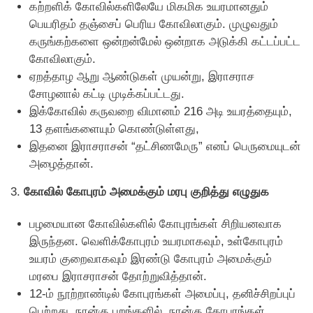
கற்றளிக் கோவில்களிலேயே மிகமிக உயரமானதும்
பெயரிதம் தஞ்சைப் பெரிய கோவிலாகும். முழுவதும்
கருங்கற்களை ஒன்றன்மேல் ஒன்றாக அடுக்கி கட்டப்பட்ட
கோவிலாகும்.
ஏறத்தாழ ஆறு ஆண்டுகள் முயன்று, இராசராச
சோழனால் கட்டி முடிக்கப்பட்டது.
இக்கோவில் கருவறை விமானம் 216 அடி உயரத்தையும்,
13 தளங்களையும் கொண்டுள்ளது,
இதனை இராசராசன் “தட்சிணமேரு” எனப் பெருமையுடன்
அழைத்தான்.
3.
கோவில் கோபுரம் அமைக்கும் மரபு குறித்து எழுதுக
பழமையான கோவில்களில் கோபுரங்கள் சிறியனவாக
இருந்தன. வெளிக்கோபுரம் உயரமாகவும், உள்கோபுரம்
உயரம் குறைவாகவும் இரண்டு கோபுரம் அமைக்கும்
மரபை இராசராசன் தோற்றுவித்தான்.
12-ம் நூற்றாண்டில் கோபுரங்கள் அமைப்பு, தனிச்சிறப்புப்
பெற்றது. நான்கு புறங்களில், நான்கு கோபுரங்கள்