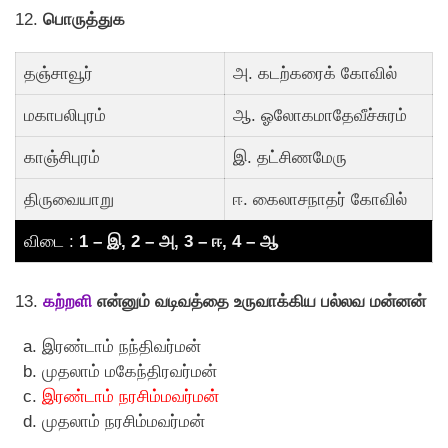
12.
பொருத்துக
தஞ்சாவூர்
அ. கடற்கரைக் கோவில்
மகாபலிபுரம்
ஆ. ஓலோகமாதேவீச்சுரம்
காஞ்சிபுரம்
இ. தட்சிணமேரு
திருவையாறு
ஈ. கைலாசநாதர் கோவில்
விடை :
1 – இ, 2 – அ, 3 – ஈ, 4 – ஆ
13.
கற்றளி
என்னும் வடிவத்தை உருவாக்கிய பல்லவ மன்னன்
இரண்டாம் நந்திவர்மன்
முதலாம் மகேந்திரவர்மன்
இரண்டாம் நரசிம்மவர்மன்
முதலாம் நரசிம்மவர்மன்