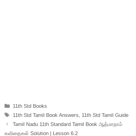
Categories
11th Std Books
Tags
11th Std Tamil Book Answers
,
11th Std Tamil Guide
Tamil Nadu 11th Standard Tamil Book ஆத்மாநாம்
கவிதைகள் Solution | Lesson 6.2