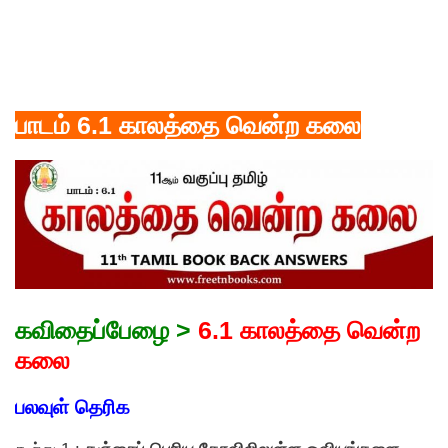
பாடம் 6.1 காலத்தை வென்ற கலை
கவிதைப்பேழை >
6.1 காலத்தை வென்ற
கலை
பலவுள் தெரிக