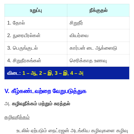
உறுப்பு
நீக்குதல்
1. தோல்
சிறுநீர்
2. நுரையீரல்கள்
வியர்வை
3. பெருங்குடல்
கார்பன் டை ஆக்ஸைடு
4. சிறுநீரகங்கள்
செரிக்காத உணவு
விடை:
1 – ஆ, 2 – இ, 3 – இ, 4 – அ
V. கீழ்கண்டவற்றை வேறுபடுத்துக
அ.
கழிவுநீக்கம் மற்றும் சுரத்தல்
கழிவுநீக்கம்
உடலில் ஏற்படும் நைட்ரஜன் அடங்கிய கழிவுகளை கழிவு