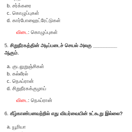
சர்க்கரை
கொழுப்புகள்
கார்போஹைட்ரேட்டுகள்
விடை
: கொழுப்புகள்
5.
சிறுநீரகத்தின் அடிப்படைச் செயல் அலகு _________
ஆகும்.
குடலுறுஞ்சிகள்
கல்லீரல்
நெஃப்ரான்
சிறுநீரகக்குழாய்
விடை
: நெஃப்ரான்
6.
கீழ்காண்பனவற்றில் எது வியர்வையின் உட்கூறு இல்லை?
யூரியா