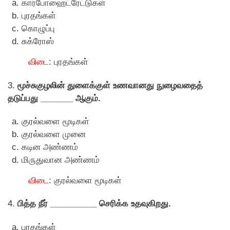
கார்போஹைட்ரேட்டுகள்
புரதங்கள்
காெழுப்பு
சுக்ராேஸ்
விடை
: புரதங்கள்
3.
மூச்சுகுழலின் துளைக்குள் உணவானது நுழைவதைத்
தடுப்பது _______ ஆகும்.
குரல்வளை மூடிகள்
குரல்வளை முனை
கடின அண்ணம்
மிருதுவான அண்ணம்
விடை
: குரல்வளை மூடிகள்
4.
பித்த நீர் __________ செரிக்க உதவுகிறது.
புரதங்கள்