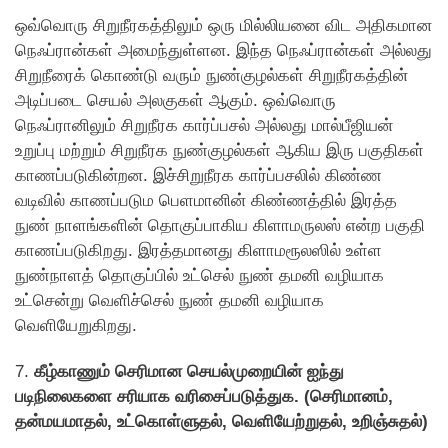
ஒவ்வொரு சிறுநீரகத்திலும் ஒரு மில்லியனை விட அதிகமான
நெஃப்ரான்கள் அமைந்துள்ளன. இந்த நெஃப்ரான்கள் அல்லது
சிறுநீரைக் கொண்டு வரும் நுண்குழல்கள் சிறுநீரகத்தின்
அடிப்படை செயல் அலகுகள் ஆகும். ஒவ்வொரு
நெஃப்ரானிலும் சிறுநீரக கார்ப்பசல் அல்லது மால்பீஜியன்
உறுப்பு மற்றும் சிறுநீரக நுண்குழல்கள் ஆகிய இரு பகுதிகள்
காணப்படுகின்றன. இச்சிறுநீரக கார்ப்பசலில் கிண்ண
வடிவில் காணப்படும பெளமானின் கிண்ணத்தில் இரத்த
நுண் நாளங்களின் தொகுப்பாகிய கிளாமருலஸ் என்ற பகுதி
காணப்படுகிறது. இரத்தமானது கிளாமரூலஸில் உள்ள
நுண்நாளத் தொகுப்பில் உட்செல் நுண் தமனி வழியாக
உட்சென்று வெளிச்செல் நுண் தமனி வழியாக
வெளியேறுகிறது.
7.
கீழ்காணும் செரிமான செயல்முறையின் ஐந்து
படிநிலைகளை சரியாக வரிசைப்படுத்துக. (செரிமானம்,
தன்மயமாதல், உட்கொள்ளுதல், வெளியேற்றுதல், உறிஞ்சுதல்)