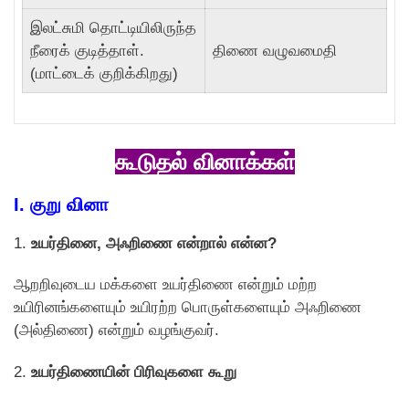
இலட்சுமி தொட்டியிலிருந்த
நீரைக் குடித்தாள்.
திணை வழுவமைதி
(மாட்டைக் குறிக்கிறது)
கூடுதல் வினாக்கள்
I. குறு வினா
1.
உயர்தினை, அஃறிணை என்றால் என்ன?
ஆறறிவுடைய மக்களை உயர்திணை என்றும் மற்ற
உயிரினங்களையும் உயிரற்ற பொருள்களையும் அஃறிணை
(அல்திணை) என்றும் வழங்குவர்.
2.
உயர்திணையின் பிரிவுகளை கூறு