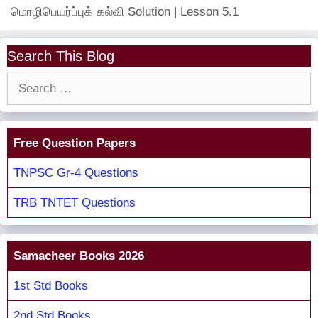
மொழிபெயர்ப்புக் கல்வி Solution | Lesson 5.1
Search This Blog
Search
for:
Free Question Papers
TNPSC Gr-4 Questions
TRB TNTET Questions
Samacheer Books 2026
1st Std Books
2nd Std Books