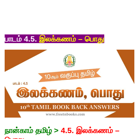
பாடம் 4.5.
இலக்கணம் – பொது
நான்காம் தமிழ் >
4.5. இலக்கணம் –