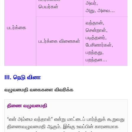
அவர்,
பெயர்கள்
அது, அவை…
வந்தான்,
படர்க்கை
சென்றாள்,
படித்தனர்,
படர்க்கை வினைகள்
பேசினார்கள்,
பறந்தது,
பறந்தன…
III.
நெடு வினா
வழுவமைதி வகைகளை விவரிக்க
திணை வழுவமைதி
“என் அம்மை வந்தாள்” என்று மாட்டைப் பார்த்துக் கூறுவது
திணைவழுவமைதி ஆகும். இங்கு உவப்பின் காரணமாக