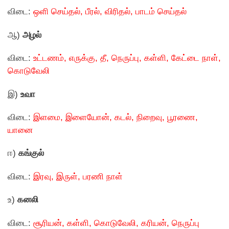
விடை:
ஒளி செய்தல், பீரல், விரிதல், பாடம் செய்தல்
ஆ)
அழல்
விடை:
உட்டணம், எருக்கு, தீ, நெருப்பு, கள்ளி, கேட்டை நாள்,
கொடுவேலி
இ)
உவா
விடை:
இளமை, இளையோன், கடல், நிறைவு, பூரணை,
யானை
ஈ)
கங்குல்
விடை:
இரவு, இருள், பரணி நாள்
உ)
கனலி
விடை:
சூரியன், கள்ளி, கொடுவேலி, கரியன், நெருப்பு