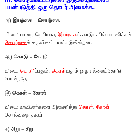
பயன்படுத்தி ஒரு தொடர் அமைக்க.
அ)
இயற்கை – செயற்கை
விடை: பாதை தெரியாத
இயற்கை
க் காடுகளில் பயணிக்கச்
செயற்கை
க் கருவிகள் பயன்படுகின்றன.
ஆ)
கொடு – கோடு
விடை:
கொடு
ப்பதும்,
கொள்
வதும் ஒரு எல்லைக்கோடு
போன்றதே
இ)
கொள் – கோள்
விடை: உறவினர்களை அனுசரித்து
கொள்
.
கோள்
சொல்வதை தவிர்
ஈ)
சிறு – சீறு