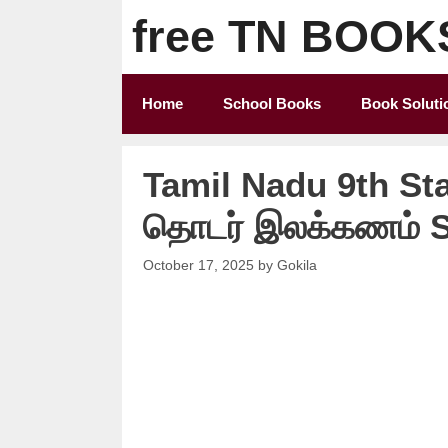
Skip
free TN BOOK
to
content
Home
School Books
Book Soluti
Tamil Nadu 9th St
தொடர் இலக்கணம் S
October 17, 2025
by
Gokila