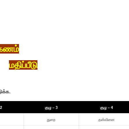
்கணம்
மதிப்பீடு
ுக்க.
 2
குழு – 3
குழு – 4
துறை
தன்வினை