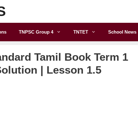
S
ons
TNPSC Group 4
TNTET
School News
andard Tamil Book Term 1
olution | Lesson 1.5