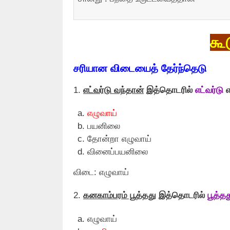
கூ
சரியான விடையைத் தேர்ந்தெடு
1.
எட்வர்டு வந்தான்
இத்தொடரில்
எட்வர்டு
எ
எழுவாய்
பயனிலை
தோன்றா எழுவாய்
வினைப்பயனிலை
விடை: எழுவாய்
2.
கனகாம்பரம் பூத்தது
இத்தொடரில்
பூத்தத
எழுவாய்