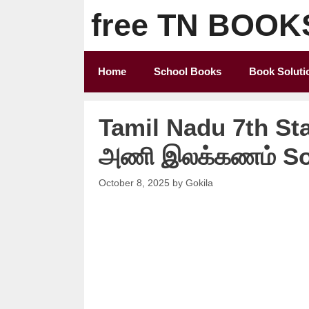
Skip
free TN BOOK
to
content
Home
School Books
Book Soluti
Tamil Nadu 7th St
அணி இலக்கணம் Sol
October 8, 2025
by
Gokila