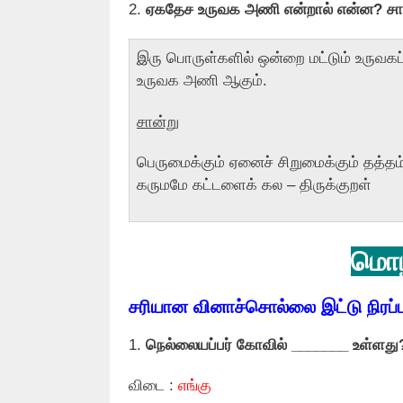
2.
ஏகதேச உருவக அணி என்றால் என்ன? சான
இரு பொருள்களில் ஒன்றை மட்டும் உருவகப
உருவக அணி ஆகும்.
சான்று
பெருமைக்கும் ஏனைச் சிறுமைக்கும் தத்தம
கருமமே கட்டளைக் கல – திருக்குறள்
மொழ
சரியான வினாச்சொல்லை இட்டு நிரப்ப
1.
நெல்லையப்பர் கோவில் _______ உள்ளது
விடை :
எங்கு