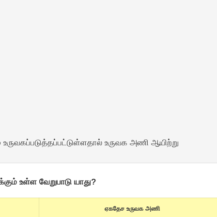
ம் உருவகப்படுத்தப்பட்டுள்ளதால் உருவக அணி ஆயிற்று
கும் உள்ள வேறுபாடு யாது?
ஏகதேச உருவக அணி