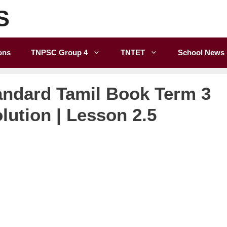
S
ons
TNPSC Group 4
TNTET
School News
andard Tamil Book Term 3
ution | Lesson 2.5