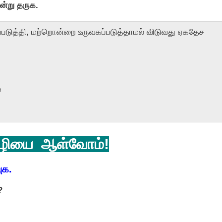
்று தருக.
்படுத்தி, மற்றொன்றை உருவகப்படுத்தாமல் விடுவது ஏகதேச
்
ியை ஆள்வோம்!
ுக
.
?