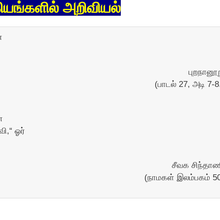
ியங்களில் அறிவியல்
்
புறநானூ
(பாடல் 27, அடி 7-8
்
ி,“ ஓர்
சீவக சிந்தா
(நாமகள் இலம்பகம் 5