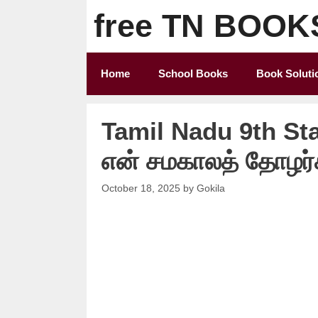
Skip
free TN BOOK
to
content
Home
School Books
Book Soluti
Tamil Nadu 9th St
என் சமகாலத் தாேழர்
October 18, 2025
by
Gokila