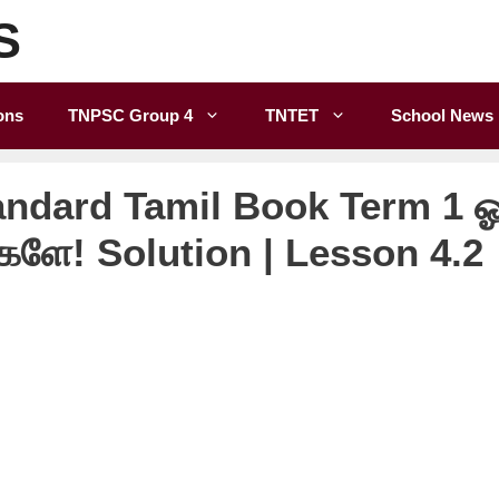
S
ons
TNPSC Group 4
TNTET
School News
andard Tamil Book Term 1 ஓ
களே! Solution | Lesson 4.2