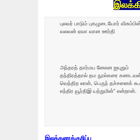
இலக்க
புலவர் பாடும் புகழுடையோர் விசும்பின
வலவன் ஏவா வான ஊர்தி
அந்தரத் தார்மய னேஎன ஐயுறும்
தந்திரத்தால் தம நூல்கரை கணடவன
வெந்திற லான், பெருந் தச்சனைக் கூவ
எந்திர வூர்திஇ யற்றுமின்” என்றான்.
இலக்கணக்குறிப்பு